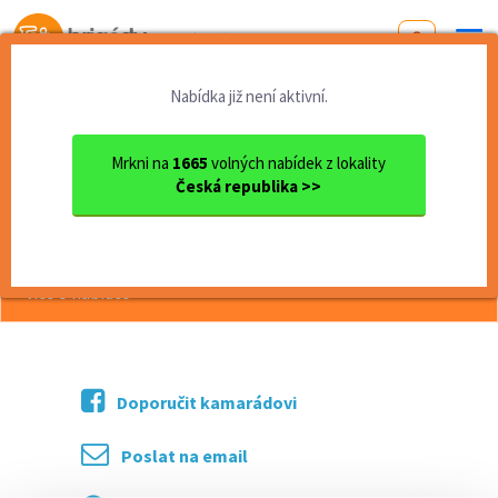
Od první brigády
k práci snů
Nabídka již není aktivní.
Domů
Zlínský kraj
okres Zlín
Zlín
Hosteska / Promotér
Mrkni na
1665
volných nabídek z lokality
Česká republika >>
<< Zpět
Hosteska / Promotér
více o nabídce >>
Doporučit kamarádovi
Poslat na email