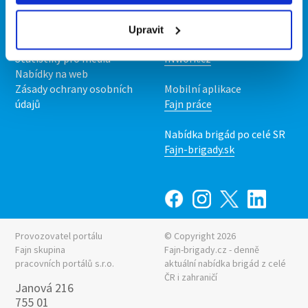
O nás
Fajn brigády
Podmínky
Upravit
Upravit předvolby cookies
Nabídka práce z celé ČR
Statistiky pro média
INwork.cz
Nabídky na web
Zásady ochrany osobních
Mobilní aplikace
údajů
Fajn práce
Nabídka brigád po celé SR
Fajn-brigady.sk
Provozovatel portálu
© Copyright 2026
Fajn skupina
Fajn-brigady.cz - denně
pracovních portálů s.r.o.
aktuální
nabídka brigád z celé
ČR i zahraničí
Janová 216
755 01