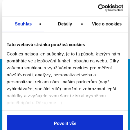
Upozornit na inzerát
Přidat do oblíbených
Souhlas
Detaily
Více o cookies
Zpět
Tato webová stránka používá cookies
Cookies nejsou jen sušenky, je to i způsob, kterým nám
pomáháte ve zlepšování funkcí i obsahu na webu. Díky
vašemu souhlasu s využíváním cookies pro měření
Brigádníci
Firmy
návštěvnosti, analýzy, personalizaci webu a
personalizaci reklam nám i našim partnerům (např.
Články
Vložit inzerát
vyhledávače, sociální sítě) umožníte zobrazovat lepší
Hledané brigády
Ceník
nabídky a zvyšujete svou šanci získat vysněnou
Propagace
práci/brigádu. Děkujeme :-)
O portálu
Naše další projekty
Povolit vše
Kontakt
Mobilní aplikace