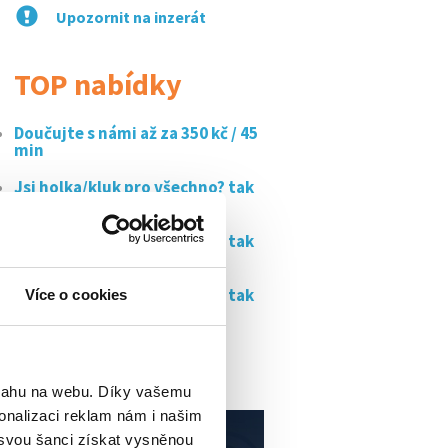
Upozornit na inzerát
TOP nabídky
Doučujte s námi až za 350 kč / 45
min
Jsi holka/kluk pro všechno? tak
přesně ty...
Jsi holka/kluk pro všechno? tak
přesně ty...
Jsi holka/kluk pro všechno? tak
Více o cookies
přesně ty...
Až 220 kč/h pravidelný úklid
rodinného...
bsahu na webu. Díky vašemu
onalizaci reklam nám i našim
 svou šanci získat vysněnou