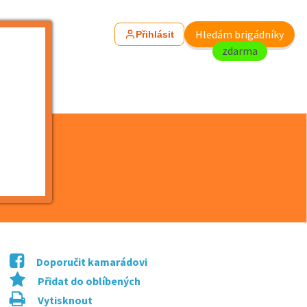
Hledám brigádníky
Přihlásit
zdarma
Doporučit kamarádovi
Přidat do oblíbených
Vytisknout