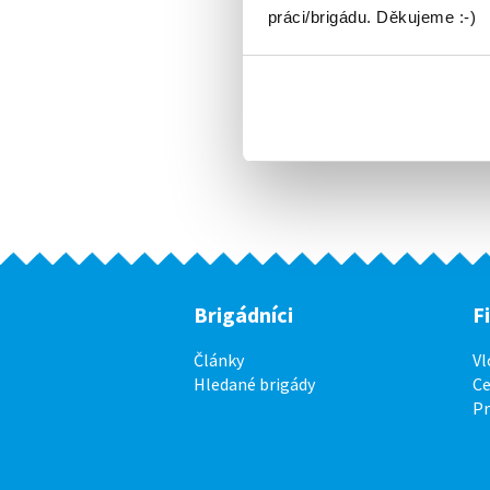
práci/brigádu. Děkujeme :-)
Brigádníci
F
Články
Vl
Hledané brigády
Ce
P