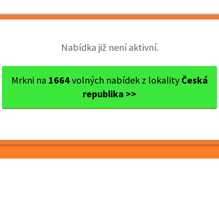
Brigády
Práce
Brigádníci
Firmy
Nabídka již není aktivní.
Zlín
Brigádnik GATE Zlín Centro
Mrkni na
1664
volných nabídek z lokality
Česká
republika >>
Zlín Centro