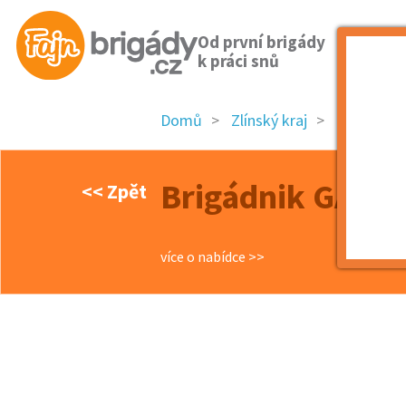
Od první brigády
k práci snů
Domů
Zlínský kraj
okres Zlín
Brigádnik GATE 
<< Zpět
více o nabídce >>