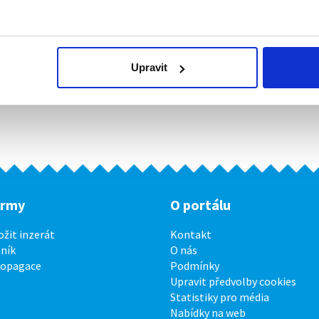
Upravit
irmy
O portálu
ožit inzerát
Kontakt
ník
O nás
ropagace
Podmínky
Upravit předvolby cookies
Statistiky pro média
Nabídky na web