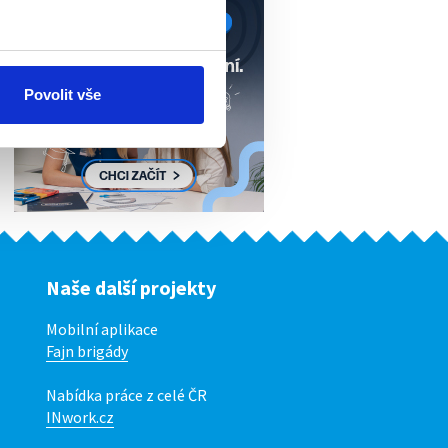
Povolit vše
Naše další projekty
Mobilní aplikace
Fajn brigády
Nabídka práce z celé ČR
INwork.cz