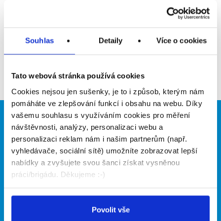
Upozornit na inzerát
Přidat do oblíbených
Souhlas
Detaily
Více o cookies
Zpět
Tato webová stránka používá cookies
Cookies nejsou jen sušenky, je to i způsob, kterým nám
pomáháte ve zlepšování funkcí i obsahu na webu. Díky
vašemu souhlasu s využíváním cookies pro měření
Brigádníci
Firmy
návštěvnosti, analýzy, personalizaci webu a
personalizaci reklam nám i našim partnerům (např.
Články
Vložit inzerát
vyhledávače, sociální sítě) umožníte zobrazovat lepší
Hledané brigády
Ceník
nabídky a zvyšujete svou šanci získat vysněnou
Propagace
práci/brigádu. Děkujeme :-)
O portálu
Naše další projekty
Povolit vše
Kontakt
Mobilní aplikace