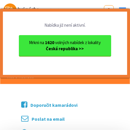
Od první brigády
k práci snů
Nabídka již není aktivní.
Domů
Pardubický kraj
okres Ústí nad Orlicí
Ústí nad Orlicí
Obsluha zmrzlinového stánku
Mrkni na
1620
volných nabídek z lokality
Česká republika >>
<< Zpět
Obsluha zmrzlinového stánku
více o nabídce >>
Doporučit kamarádovi
Poslat na email