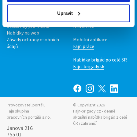
O nás
Fajn brigády
Podmínky
Upravit
Upravit předvolby cookies
Nabídka práce z celé ČR
Statistiky pro média
INwork.cz
Nabídky na web
Zásady ochrany osobních
Mobilní aplikace
údajů
Fajn práce
Nabídka brigád po celé SR
Fajn-brigady.sk
Provozovatel portálu
© Copyright 2026
Fajn skupina
Fajn-brigady.cz - denně
pracovních portálů s.r.o.
aktuální
nabídka brigád z celé
ČR i zahraničí
Janová 216
755 01