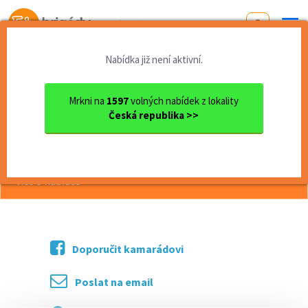
Od první brigády
k práci snů
Nabídka již není aktivní.
Domů
Olomoucký kraj
okres Olomouc
Uničov
Uničov: BRIGÁDA PRODAVAČ/KA
Mrkni na
1597
volných nabídek z lokality
Česká republika >>
<< Zpět
Uničov: BRIGÁDA PRODAVAČ/KA
více o nabídce >>
Doporučit kamarádovi
Poslat na email