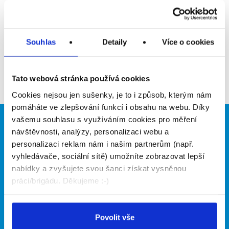
Upozornit na inzerát
Přidat do oblíbených
Souhlas
Detaily
Více o cookies
Zpět
Tato webová stránka používá cookies
Cookies nejsou jen sušenky, je to i způsob, kterým nám
pomáháte ve zlepšování funkcí i obsahu na webu. Díky
vašemu souhlasu s využíváním cookies pro měření
Brigádníci
Firmy
návštěvnosti, analýzy, personalizaci webu a
personalizaci reklam nám i našim partnerům (např.
Články
Vložit inzerát
vyhledávače, sociální sítě) umožníte zobrazovat lepší
Hledané brigády
Ceník
nabídky a zvyšujete svou šanci získat vysněnou
Propagace
práci/brigádu. Děkujeme :-)
O portálu
Naše další projekty
Povolit vše
Kontakt
Mobilní aplikace