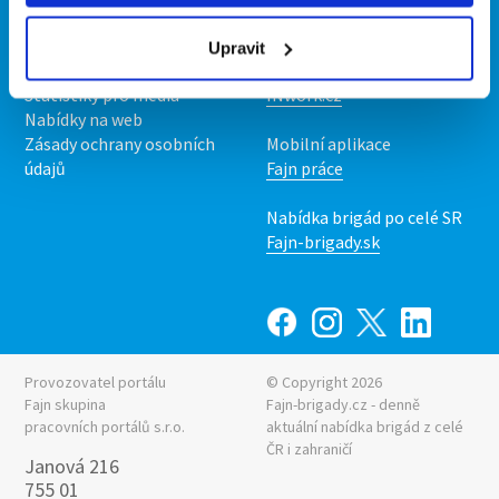
O nás
Fajn brigády
Podmínky
Upravit
Upravit předvolby cookies
Nabídka práce z celé ČR
Statistiky pro média
INwork.cz
Nabídky na web
Zásady ochrany osobních
Mobilní aplikace
údajů
Fajn práce
Nabídka brigád po celé SR
Fajn-brigady.sk
Provozovatel portálu
© Copyright 2026
Fajn skupina
Fajn-brigady.cz - denně
pracovních portálů s.r.o.
aktuální
nabídka brigád z celé
ČR i zahraničí
Janová 216
755 01