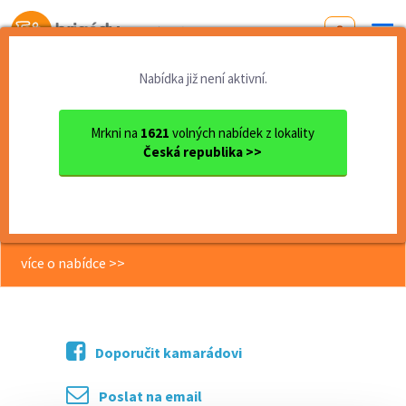
Od první brigády
k práci snů
Nabídka již není aktivní.
Domů
Zlínský kraj
okres Uherské Hradiště
Uherské Hradiště
Brigáda: Poštovní doručovat...
Mrkni na
1621
volných nabídek z lokality
Česká republika >>
<< Zpět
Brigáda: Poštovní doručovatel,
Uherské Hradiště 151,- Kč/Hod
více o nabídce >>
Doporučit kamarádovi
Poslat na email