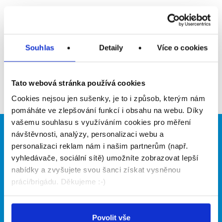
Upozornit na inzerát
Přidat do oblíbených
Souhlas
Detaily
Více o cookies
Zpět
Tato webová stránka používá cookies
Cookies nejsou jen sušenky, je to i způsob, kterým nám
pomáháte ve zlepšování funkcí i obsahu na webu. Díky
vašemu souhlasu s využíváním cookies pro měření
návštěvnosti, analýzy, personalizaci webu a
Brigádníci
Firmy
personalizaci reklam nám i našim partnerům (např.
Články
Vložit inzerát
vyhledávače, sociální sítě) umožníte zobrazovat lepší
Hledané brigády
Ceník
nabídky a zvyšujete svou šanci získat vysněnou
Propagace
práci/brigádu. Děkujeme :-)
O portálu
Naše další projekty
Povolit vše