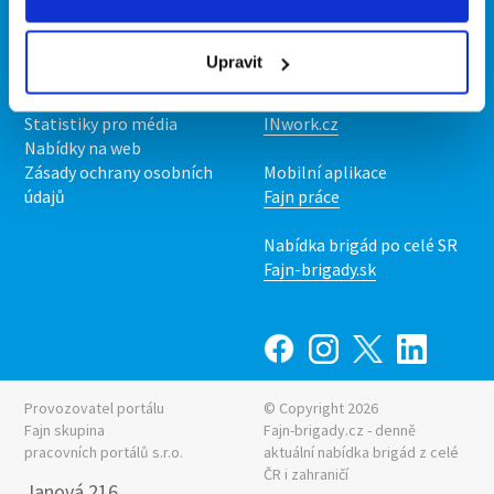
Kontakt
Mobilní aplikace
O nás
Fajn brigády
Upravit
Podmínky
Upravit předvolby cookies
Nabídka práce z celé ČR
Statistiky pro média
INwork.cz
Nabídky na web
Zásady ochrany osobních
Mobilní aplikace
údajů
Fajn práce
Nabídka brigád po celé SR
Fajn-brigady.sk
Provozovatel portálu
© Copyright 2026
Fajn skupina
Fajn-brigady.cz - denně
pracovních portálů s.r.o.
aktuální
nabídka brigád z celé
ČR i zahraničí
Janová 216