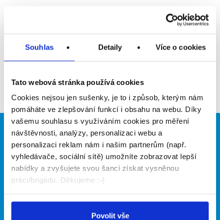
Upozornit na inzerát
Přidat do oblíbených
Souhlas
Detaily
Více o cookies
Zpět
Tato webová stránka používá cookies
Cookies nejsou jen sušenky, je to i způsob, kterým nám
pomáháte ve zlepšování funkcí i obsahu na webu. Díky
vašemu souhlasu s využíváním cookies pro měření
návštěvnosti, analýzy, personalizaci webu a
Brigádníci
Firmy
personalizaci reklam nám i našim partnerům (např.
Články
Vložit inzerát
vyhledávače, sociální sítě) umožníte zobrazovat lepší
Hledané brigády
Ceník
nabídky a zvyšujete svou šanci získat vysněnou
Propagace
práci/brigádu. Děkujeme :-)
O portálu
Naše další projekty
Povolit vše