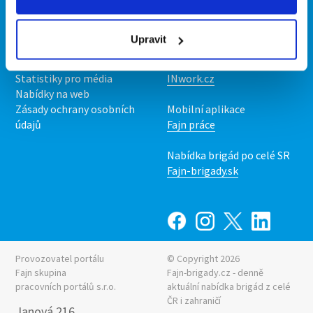
Kontakt
Mobilní aplikace
O nás
Fajn brigády
Upravit
Podmínky
Upravit předvolby cookies
Nabídka práce z celé ČR
Statistiky pro média
INwork.cz
Nabídky na web
Zásady ochrany osobních
Mobilní aplikace
údajů
Fajn práce
Nabídka brigád po celé SR
Fajn-brigady.sk
Provozovatel portálu
© Copyright 2026
Fajn skupina
Fajn-brigady.cz - denně
pracovních portálů s.r.o.
aktuální
nabídka brigád z celé
ČR i zahraničí
Janová 216