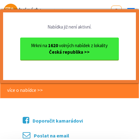
Od první brigády
k práci snů
Nabídka již není aktivní.
Domů
Zlínský kraj
okres Uherské Hradiště
Uherské Hradiště
Brigáda na plac /číšník / s...
Mrkni na
1620
volných nabídek z lokality
Česká republika >>
<< Zpět
Brigáda na plac /číšník / servírka na
Hotelu Buchlov
více o nabídce >>
Doporučit kamarádovi
Poslat na email