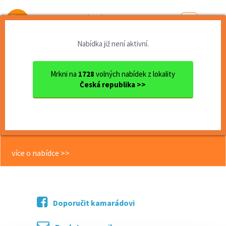
Od první brigády
k práci snů
Nabídka již není aktivní.
Domů
Zlínský kraj
okres Uherské Hradiště
Uherské Hradiště
KFC UHERSKÉ HRADIŠTĚ HLEDÁ ...
Mrkni na
1728
volných nabídek z lokality
Česká republika >>
<< Zpět
KFC UHERSKÉ HRADIŠTĚ HLEDÁ
BRIGÁDNÍKY. PŘIDEJ SE K NÁM! :)
více o nabídce >>
Doporučit kamarádovi