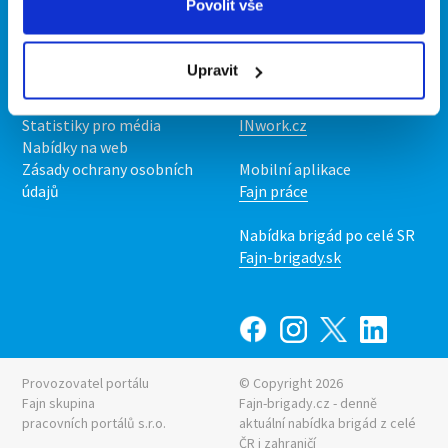
Povolit vše
Kontakt
Mobilní aplikace
O nás
Fajn brigády
Upravit
Podmínky
Upravit předvolby cookies
Nabídka práce z celé ČR
Statistiky pro média
INwork.cz
Nabídky na web
Zásady ochrany osobních
Mobilní aplikace
údajů
Fajn práce
Nabídka brigád po celé SR
Fajn-brigady.sk
Provozovatel portálu
© Copyright 2026
Fajn skupina
Fajn-brigady.cz - denně
pracovních portálů s.r.o.
aktuální
nabídka brigád z celé
ČR i zahraničí