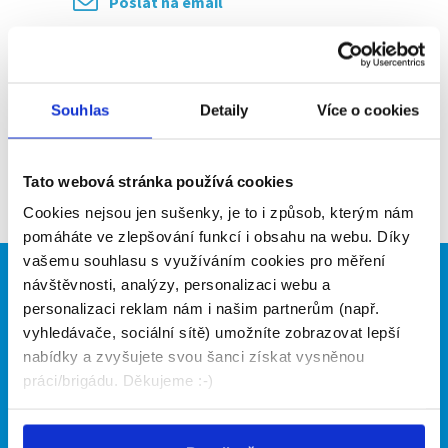
Poslat na email
Upozornit na inzerát
Přidat do oblíbených
Souhlas
Detaily
Více o cookies
Zpět
Tato webová stránka používá cookies
Cookies nejsou jen sušenky, je to i způsob, kterým nám
pomáháte ve zlepšování funkcí i obsahu na webu. Díky
vašemu souhlasu s využíváním cookies pro měření
návštěvnosti, analýzy, personalizaci webu a
Brigádníci
Firmy
personalizaci reklam nám i našim partnerům (např.
Články
Vložit inzerát
vyhledávače, sociální sítě) umožníte zobrazovat lepší
Hledané brigády
Ceník
nabídky a zvyšujete svou šanci získat vysněnou
Propagace
práci/brigádu. Děkujeme :-)
O portálu
Naše další projekty