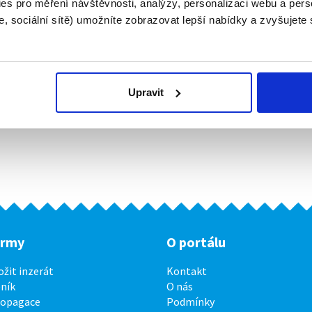
es pro měření návštěvnosti, analýzy, personalizaci webu a pers
, sociální sítě) umožníte zobrazovat lepší nabídky a zvyšujete
Upravit
irmy
O portálu
ožit inzerát
Kontakt
ník
O nás
ropagace
Podmínky