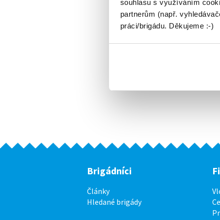
souhlasu s využíváním cooki
partnerům (např. vyhledávače
práci/brigádu. Děkujeme :-)
Brigádníci
F
Články
Vl
Hledané brigády
Ce
P