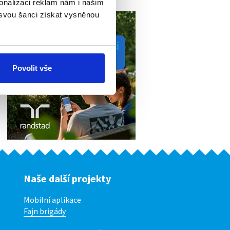
onalizaci reklam nám i našim
 svou šanci získat vysněnou
Povolit vše
Naše další projekty
Mobilní aplikace
Fajn brigády