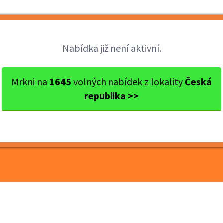
Brigády
Práce
Brigádníci
Firmy
Nabídka již není aktivní.
Tábor
Tábor
KFC TÁBOR DT HLEDÁ POSILU N...
Mrkni na
1645
volných nabídek z lokality
Česká
republika >>
HLEDÁ POSILU NA RANNÍ
 PRACOVNÍ POMĚR)!