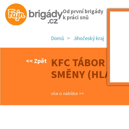
Od první brigády
k práci snů
Domů
Jihočeský kraj
okres 
KFC TÁBOR DT 
<< Zpět
SMĚNY (HLAVNÍ
více o nabídce >>