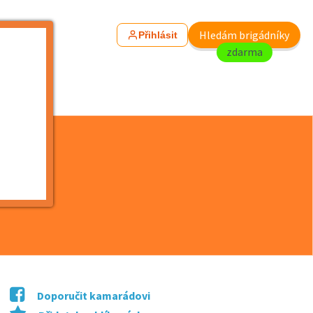
Hledám brigádníky
Přihlásit
zdarma
Doporučit kamarádovi