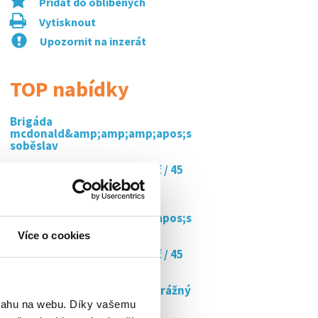
Přidat do oblíbených
Vytisknout
Upozornit na inzerát
TOP nabídky
Brigáda
mcdonald&amp;amp;amp;apos;s
soběslav
Doučujte s námi až za 350 kč / 45
min
Brigáda
mcdonald&amp;amp;amp;apos;s
soběslav
Více o cookies
Doučujte s námi až za 350 kč / 45
min
Pracovník ostrahy retail, strážný
od...
bsahu na webu. Díky vašemu