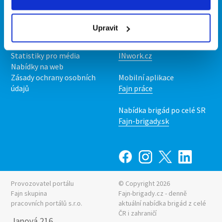
Kontakt
Mobilní aplikace
O nás
Fajn brigády
Upravit
Podmínky
Upravit předvolby cookies
Nabídka práce z celé ČR
Statistiky pro média
INwork.cz
Nabídky na web
Zásady ochrany osobních
Mobilní aplikace
údajů
Fajn práce
Nabídka brigád po celé SR
Fajn-brigady.sk
Provozovatel portálu
© Copyright 2026
Fajn skupina
Fajn-brigady.cz - denně
pracovních portálů s.r.o.
aktuální
nabídka brigád z celé
ČR i zahraničí
Janová 216