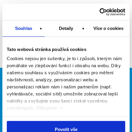
Upozornit na inzerát
Přidat do oblíbených
Souhlas
Detaily
Více o cookies
Zpět
Tato webová stránka používá cookies
Cookies nejsou jen sušenky, je to i způsob, kterým nám
pomáháte ve zlepšování funkcí i obsahu na webu. Díky
vašemu souhlasu s využíváním cookies pro měření
návštěvnosti, analýzy, personalizaci webu a
Brigádníci
Firmy
personalizaci reklam nám i našim partnerům (např.
Články
Vložit inzerát
vyhledávače, sociální sítě) umožníte zobrazovat lepší
Hledané brigády
Ceník
nabídky a zvyšujete svou šanci získat vysněnou
Propagace
práci/brigádu. Děkujeme :-)
O portálu
Naše další projekty
Povolit vše