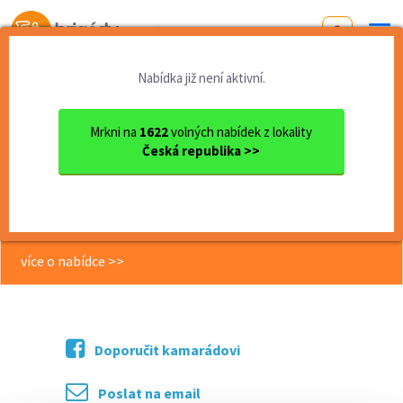
Od první brigády
k práci snů
Nabídka již není aktivní.
Domů
Olomoucký kraj
okres Přerov
Přerov
Roznos reklamních letáků - ...
Mrkni na
1622
volných nabídek z lokality
Česká republika >>
<< Zpět
Roznos reklamních letáků - Horní
Moštěnice - vhodné i pro OZP
více o nabídce >>
Doporučit kamarádovi
Poslat na email