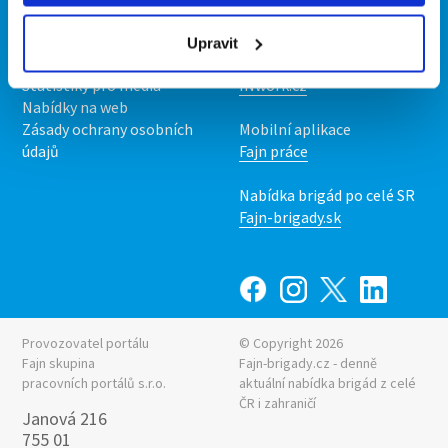
O nás
Fajn brigády
Podmínky
Upravit
Upravit předvolby cookies
Nabídka práce z celé ČR
Statistiky pro média
INwork.cz
Nabídky na web
Zásady ochrany osobních
Mobilní aplikace
údajů
Fajn práce
Nabídka brigád po celé SR
Fajn-brigady.sk
Provozovatel portálu
© Copyright 2026
Fajn skupina
Fajn-brigady.cz - denně
pracovních portálů s.r.o.
aktuální
nabídka brigád z celé
ČR i zahraničí
Janová 216
755 01