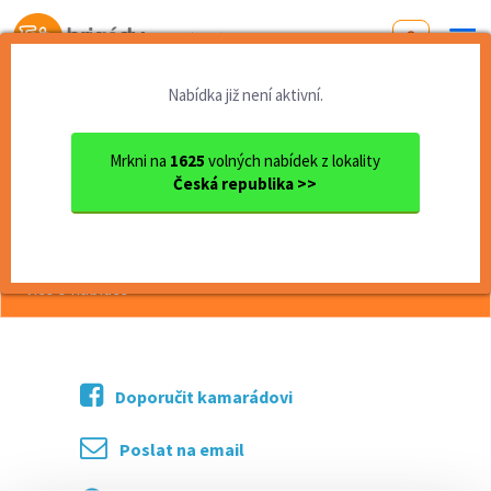
Od první brigády
k práci snů
Nabídka již není aktivní.
Domů
Pardubický kraj
okres Pardubice
Pardubice
Řidič dodávky - Pardubice
Mrkni na
1625
volných nabídek z lokality
Česká republika >>
<< Zpět
Řidič dodávky - Pardubice
více o nabídce >>
Doporučit kamarádovi
Poslat na email