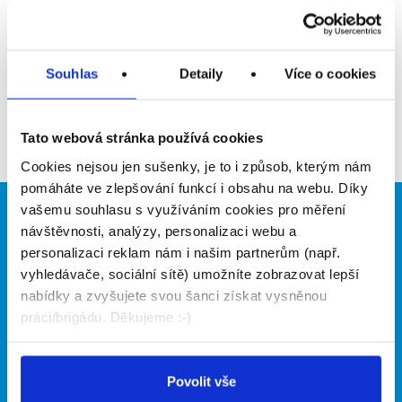
Upozornit na inzerát
Přidat do oblíbených
Souhlas
Detaily
Více o cookies
Zpět
Tato webová stránka používá cookies
Cookies nejsou jen sušenky, je to i způsob, kterým nám
pomáháte ve zlepšování funkcí i obsahu na webu. Díky
vašemu souhlasu s využíváním cookies pro měření
Brigádníci
Firmy
návštěvnosti, analýzy, personalizaci webu a
personalizaci reklam nám i našim partnerům (např.
Články
Vložit inzerát
vyhledávače, sociální sítě) umožníte zobrazovat lepší
Hledané brigády
Ceník
nabídky a zvyšujete svou šanci získat vysněnou
Propagace
práci/brigádu. Děkujeme :-)
O portálu
Naše další projekty
Povolit vše
Kontakt
Mobilní aplikace