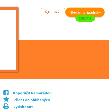
Hledám brigádníky
Přihlásit
zdarma
Doporučit kamarádovi
Přidat do oblíbených
Vytisknout