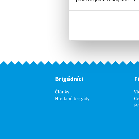
Brigádníci
F
Články
Vl
Hledané brigády
Ce
P