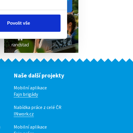
Povolit vše
Naše další projekty
Mobilní aplikace
Fajn brigády
Nabídka práce z celé ČR
INwork.cz
ů
Mobilní aplikace