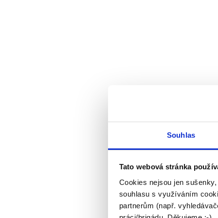
Souhlas
Tato webová stránka použív
Cookies nejsou jen sušenky,
souhlasu s využíváním cooki
partnerům (např. vyhledávače
práci/brigádu. Děkujeme :-)