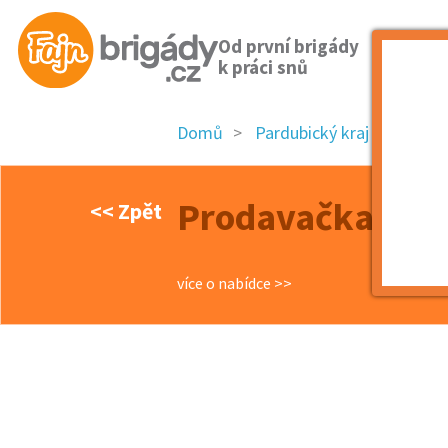
Od první brigády
k práci snů
Domů
Pardubický kraj
okres
Prodavačka toče
<< Zpět
více o nabídce >>