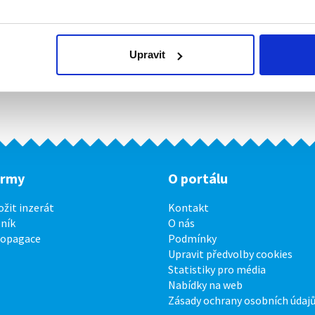
Upravit
irmy
O portálu
ožit inzerát
Kontakt
ník
O nás
ropagace
Podmínky
Upravit předvolby cookies
Statistiky pro média
Nabídky na web
Zásady ochrany osobních údaj