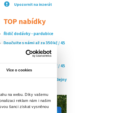
Upozornit na inzerát
TOP nabídky
Řidič dodávky - pardubice
Doučujte s námi až za 350 kč / 45
min
Řidič dodávky - pardubice
Doučujte s námi až za 350 kč / 45
min
Více o cookies
Hledáme brigádníky do prodejny
penny...
bsahu na webu. Díky vašemu
onalizaci reklam nám i našim
 svou šanci získat vysněnou