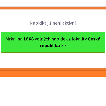
Brigády
Práce
Brigádníci
Firmy
Nabídka již není aktivní.
 Pardubice
Pardubice
Prodavačka točené zmrzliny
Mrkni na
1668
volných nabídek z lokality
Česká
republika >>
né zmrzliny