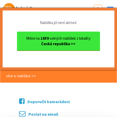
Od první brigády
k práci snů
Nabídka již není aktivní.
Domů
Moravskoslezský kraj
okres Ostrava
Ostrava
Doučujte s námi až za 350 K...
Mrkni na
1659
volných nabídek z lokality
Česká republika >>
<< Zpět
Doučujte s námi až za 350 Kč / 45
min
více o nabídce >>
Doporučit kamarádovi
Poslat na email