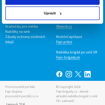
Kontakt
Mobilní aplikace
O nás
Fajn brigády
Upravit
Podmínky
Upravit předvolby cookies
Nabídka práce z celé ČR
Statistiky pro média
INwork.cz
Nabídky na web
Zásady ochrany osobních
Mobilní aplikace
údajů
Fajn práce
Nabídka brigád po celé SR
Fajn-brigady.sk
Provozovatel portálu
© Copyright 2026
Fajn skupina
Fajn-brigady.cz - denně
pracovních portálů s.r.o.
aktuální
nabídka brigád z celé
ČR i zahraničí
Janová 216