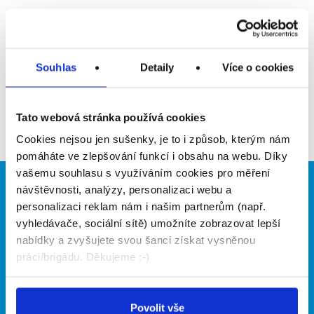
Upozornit na inzerát
Přidat do oblíbených
Souhlas
Detaily
Více o cookies
Zpět
Tato webová stránka používá cookies
Cookies nejsou jen sušenky, je to i způsob, kterým nám
pomáháte ve zlepšování funkcí i obsahu na webu. Díky
vašemu souhlasu s využíváním cookies pro měření
návštěvnosti, analýzy, personalizaci webu a
Brigádníci
Firmy
personalizaci reklam nám i našim partnerům (např.
Články
Vložit inzerát
vyhledávače, sociální sítě) umožníte zobrazovat lepší
Hledané brigády
Ceník
nabídky a zvyšujete svou šanci získat vysněnou
Propagace
práci/brigádu. Děkujeme :-)
O portálu
Naše další projekty
Povolit vše