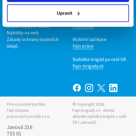
O nás
Fajn brigády
Podmínky
Upravit
Upravit předvolby cookies
Nabídka práce z celé ČR
Statistiky pro média
INwork.cz
Nabídky na web
Zásady ochrany osobních
Mobilní aplikace
údajů
Fajn práce
Nabídka brigád po celé SR
Fajn-brigady.sk
Provozovatel portálu
© Copyright 2026
Fajn skupina
Fajn-brigady.cz - denně
pracovních portálů s.r.o.
aktuální
nabídka brigád z celé
ČR i zahraničí
Janová 216
755 01