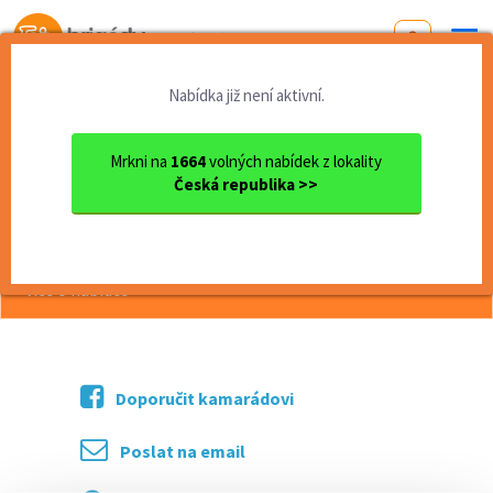
Od první brigády
k práci snů
Nabídka již není aktivní.
Domů
Moravskoslezský kraj
okres Ostrava
Ostrava
Letní brigáda v restauraci ...
Mrkni na
1664
volných nabídek z lokality
Česká republika >>
<< Zpět
Letní brigáda v restauraci v kempu
více o nabídce >>
Doporučit kamarádovi
Poslat na email