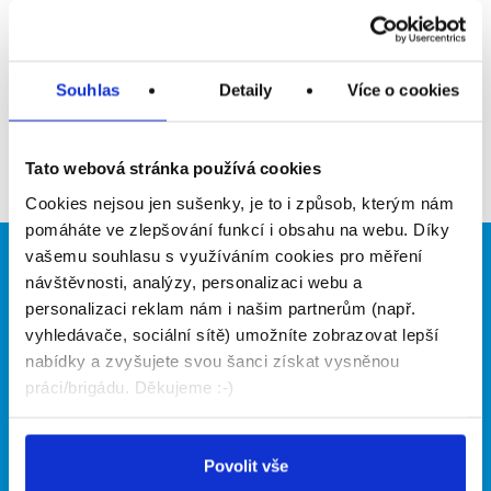
Upozornit na inzerát
Přidat do oblíbených
Souhlas
Detaily
Více o cookies
Zpět
Tato webová stránka používá cookies
Cookies nejsou jen sušenky, je to i způsob, kterým nám
pomáháte ve zlepšování funkcí i obsahu na webu. Díky
vašemu souhlasu s využíváním cookies pro měření
Brigádníci
Firmy
návštěvnosti, analýzy, personalizaci webu a
personalizaci reklam nám i našim partnerům (např.
Články
Vložit inzerát
vyhledávače, sociální sítě) umožníte zobrazovat lepší
Hledané brigády
Ceník
nabídky a zvyšujete svou šanci získat vysněnou
Propagace
práci/brigádu. Děkujeme :-)
O portálu
Naše další projekty
Povolit vše
Kontakt
Mobilní aplikace