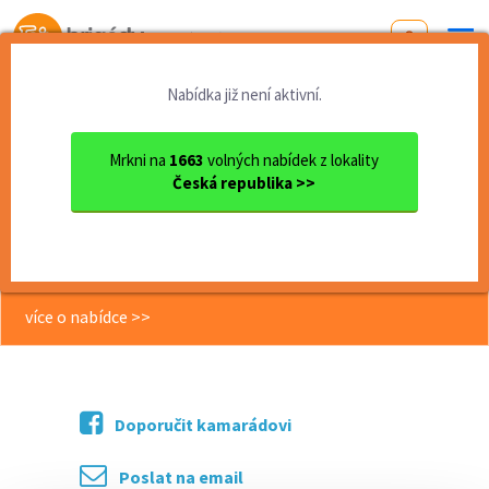
Od první brigády
k práci snů
Nabídka již není aktivní.
Domů
Moravskoslezský kraj
okres Ostrava
Ostrava
Hledáme parťáka / parťačku ...
Mrkni na
1663
volných nabídek z lokality
Česká republika >>
<< Zpět
Hledáme parťáka / parťačku do
Faency Fries!
více o nabídce >>
Doporučit kamarádovi
Poslat na email