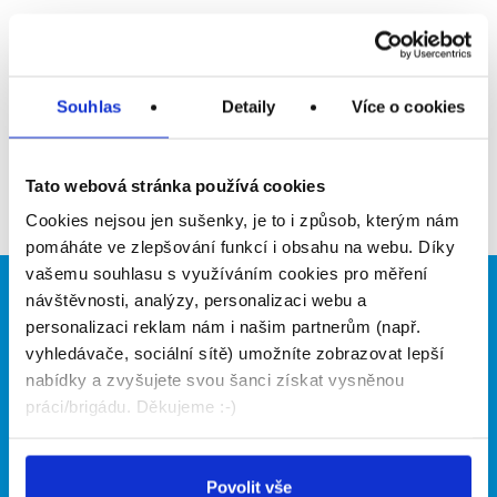
Upozornit na inzerát
Přidat do oblíbených
Souhlas
Detaily
Více o cookies
Zpět
Tato webová stránka používá cookies
Cookies nejsou jen sušenky, je to i způsob, kterým nám
pomáháte ve zlepšování funkcí i obsahu na webu. Díky
vašemu souhlasu s využíváním cookies pro měření
návštěvnosti, analýzy, personalizaci webu a
Brigádníci
Firmy
personalizaci reklam nám i našim partnerům (např.
Články
Vložit inzerát
vyhledávače, sociální sítě) umožníte zobrazovat lepší
Hledané brigády
Ceník
nabídky a zvyšujete svou šanci získat vysněnou
Propagace
práci/brigádu. Děkujeme :-)
O portálu
Naše další projekty
Povolit vše