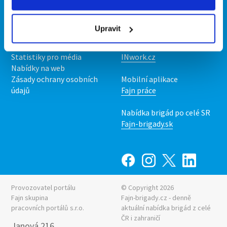
Kontakt
Mobilní aplikace
O nás
Fajn brigády
Upravit
Podmínky
Upravit předvolby cookies
Nabídka práce z celé ČR
Statistiky pro média
INwork.cz
Nabídky na web
Zásady ochrany osobních
Mobilní aplikace
údajů
Fajn práce
Nabídka brigád po celé SR
Fajn-brigady.sk
Provozovatel portálu
© Copyright 2026
Fajn skupina
Fajn-brigady.cz - denně
pracovních portálů s.r.o.
aktuální
nabídka brigád z celé
ČR i zahraničí
Janová 216