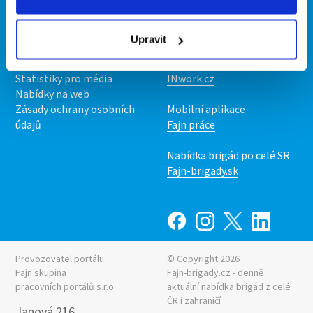
Kontakt
Mobilní aplikace
O nás
Fajn brigády
Upravit
Podmínky
Upravit předvolby cookies
Nabídka práce z celé ČR
Statistiky pro média
INwork.cz
Nabídky na web
Zásady ochrany osobních
Mobilní aplikace
údajů
Fajn práce
Nabídka brigád po celé SR
Fajn-brigady.sk
Provozovatel portálu
© Copyright 2026
Fajn skupina
Fajn-brigady.cz - denně
pracovních portálů s.r.o.
aktuální
nabídka brigád z celé
ČR i zahraničí
Janová 216