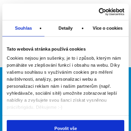
Upozornit na inzerát
Přidat do oblíbených
Souhlas
Detaily
Více o cookies
Zpět
Tato webová stránka používá cookies
Cookies nejsou jen sušenky, je to i způsob, kterým nám
pomáháte ve zlepšování funkcí i obsahu na webu. Díky
vašemu souhlasu s využíváním cookies pro měření
návštěvnosti, analýzy, personalizaci webu a
Brigádníci
Firmy
personalizaci reklam nám i našim partnerům (např.
Články
Vložit inzerát
vyhledávače, sociální sítě) umožníte zobrazovat lepší
Hledané brigády
Ceník
nabídky a zvyšujete svou šanci získat vysněnou
Propagace
práci/brigádu. Děkujeme :-)
O portálu
Naše další projekty
Povolit vše