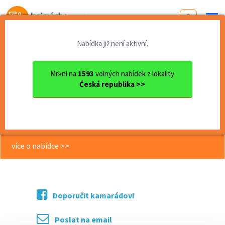
Od první brigády
k práci snů
Nabídka již není aktivní.
Domů
Olomoucký kraj
okres Olomouc
Olomouc
Obchodní zástupce - vhodné ...
Mrkni na
1593
volných nabídek z lokality
Česká republika >>
<< Zpět
Obchodní zástupce - vhodné pro
absolventy
více o nabídce >>
Doporučit kamarádovi
Poslat na email