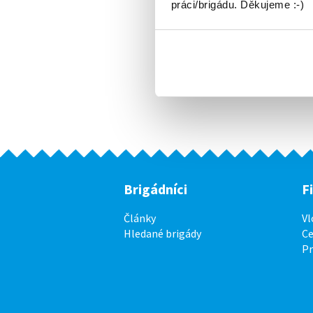
práci/brigádu. Děkujeme :-)
Brigádníci
F
Články
Vl
Hledané brigády
Ce
P