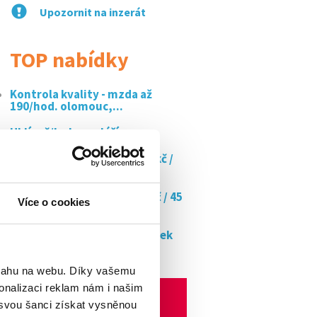
Upozornit na inzerát
TOP nabídky
Kontrola kvality - mzda až
190/hod. olomouc,...
Uklízeč/ka kanceláří
Výroba sushi a poke za 135 kč /
hod
Doučujte s námi až za 350 kč / 45
Více o cookies
min
Ostraha obchodních jednotek
typu drogerie
bsahu na webu. Díky vašemu
onalizaci reklam nám i našim
 svou šanci získat vysněnou