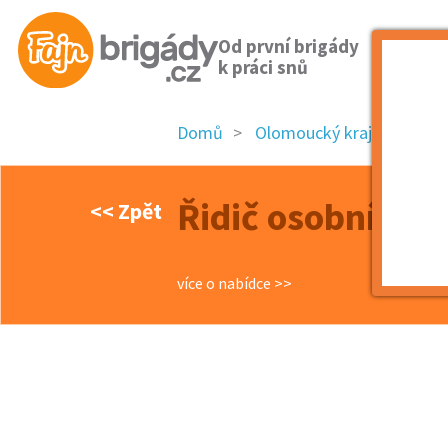
Od první brigády
k práci snů
Domů
Olomoucký kraj
okres
Řidič osobního v
<< Zpět
více o nabídce >>