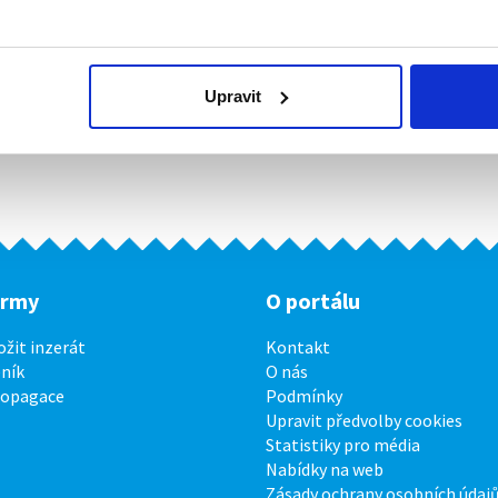
Upravit
irmy
O portálu
ožit inzerát
Kontakt
ník
O nás
ropagace
Podmínky
Upravit předvolby cookies
Statistiky pro média
Nabídky na web
Zásady ochrany osobních údaj