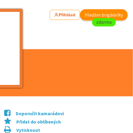
Hledám brigádníky
Přihlásit
zdarma
Doporučit kamarádovi
Přidat do oblíbených
Vytisknout