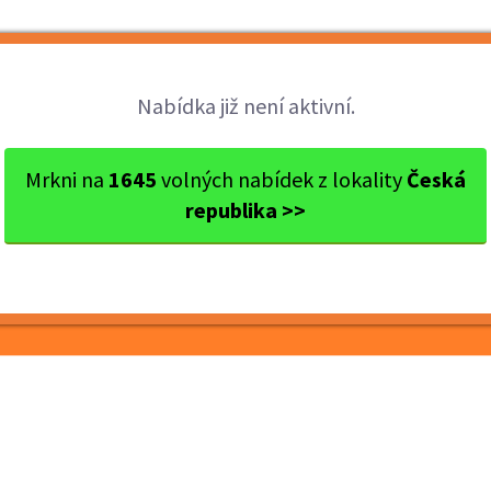
Brigády
Práce
Brigádníci
Firmy
Nabídka již není aktivní.
 Olomouc
Olomouc
Řidič osobního vozu sk. B -...
Mrkni na
1645
volných nabídek z lokality
Česká
republika >>
ozu sk. B - DPP, DPČ