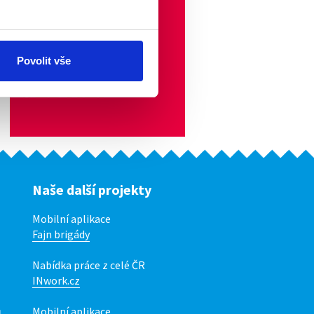
Povolit vše
Naše další projekty
Mobilní aplikace
Fajn brigády
Nabídka práce z celé ČR
INwork.cz
ů
Mobilní aplikace