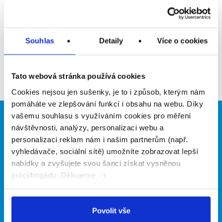
Upozornit na inzerát
Přidat do oblíbených
Souhlas
Detaily
Více o cookies
Zpět
Tato webová stránka používá cookies
Cookies nejsou jen sušenky, je to i způsob, kterým nám
pomáháte ve zlepšování funkcí i obsahu na webu. Díky
vašemu souhlasu s využíváním cookies pro měření
Brigádníci
Firmy
návštěvnosti, analýzy, personalizaci webu a
personalizaci reklam nám i našim partnerům (např.
Články
Vložit inzerát
vyhledávače, sociální sítě) umožníte zobrazovat lepší
Hledané brigády
Ceník
nabídky a zvyšujete svou šanci získat vysněnou
Propagace
práci/brigádu. Děkujeme :-)
O portálu
Naše další projekty
Povolit vše
Kontakt
Mobilní aplikace