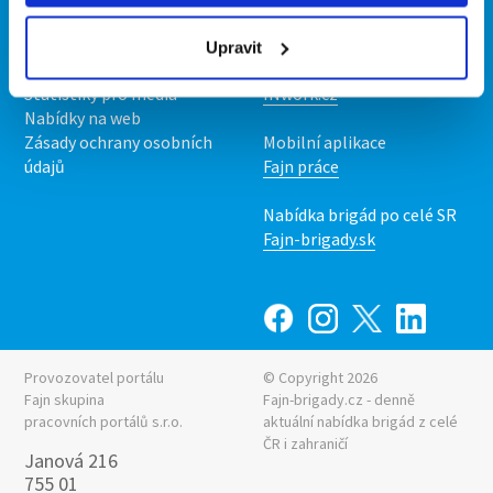
O nás
Fajn brigády
Podmínky
Upravit
Upravit předvolby cookies
Nabídka práce z celé ČR
Statistiky pro média
INwork.cz
Nabídky na web
Zásady ochrany osobních
Mobilní aplikace
údajů
Fajn práce
Nabídka brigád po celé SR
Fajn-brigady.sk
Provozovatel portálu
© Copyright 2026
Fajn skupina
Fajn-brigady.cz - denně
pracovních portálů s.r.o.
aktuální
nabídka brigád z celé
ČR i zahraničí
Janová 216
755 01