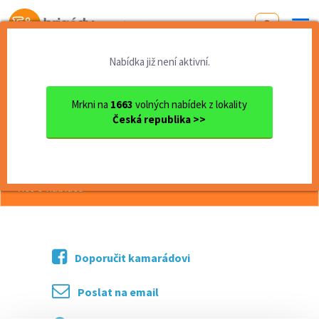
Od první brigády
k práci snů
Nabídka již není aktivní.
Domů
Moravskoslezský kraj
okres Nový Jičín
Nový Jičín
Brigáda (Nový Jičín)
Mrkni na
1663
volných nabídek z lokality
Česká republika >>
<< Zpět
Brigáda (Nový Jičín)
více o nabídce >>
Doporučit kamarádovi
Poslat na email