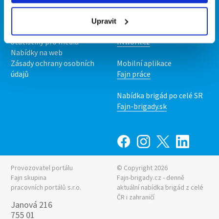
O nás
Fajn brigády
Podmínky
Upravit
Upravit předvolby cookies
Nabídka práce z celé ČR
Statistiky pro média
INwork.cz
Nabídky na web
Zásady ochrany osobních
Mobilní aplikace
údajů
Fajn práce
Nabídka brigád po celé SR
Fajn-brigady.sk
Provozovatel portálu
© Copyright 2026
Fajn skupina
Fajn-brigady.cz - denně
pracovních portálů s.r.o.
aktuální
nabídka brigád z celé
ČR i zahraničí
Janová 216
755 01