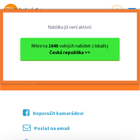
Od první brigády
k práci snů
Nabídka již není aktivní.
Domů
Středočeský kraj
okres Praha - západ
Mníšek pod Brdy
Brigáda (Mníšek pod Brdy)
Mrkni na
1648
volných nabídek z lokality
Česká republika >>
<< Zpět
Brigáda (Mníšek pod Brdy)
více o nabídce >>
Doporučit kamarádovi
Poslat na email