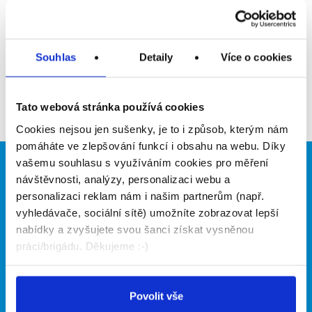
Upozornit na inzerát
Přidat do oblíbených
Souhlas
Detaily
Více o cookies
Zpět
Tato webová stránka používá cookies
Cookies nejsou jen sušenky, je to i způsob, kterým nám
pomáháte ve zlepšování funkcí i obsahu na webu. Díky
vašemu souhlasu s využíváním cookies pro měření
Brigádníci
Firmy
návštěvnosti, analýzy, personalizaci webu a
personalizaci reklam nám i našim partnerům (např.
Články
Vložit inzerát
vyhledávače, sociální sítě) umožníte zobrazovat lepší
Hledané brigády
Ceník
nabídky a zvyšujete svou šanci získat vysněnou
Propagace
práci/brigádu. Děkujeme :-)
O portálu
Naše další projekty
Povolit vše
Kontakt
Mobilní aplikace