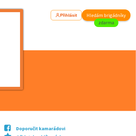
Hledám brigádníky
Přihlásit
zdarma
AČ...
Doporučit kamarádovi