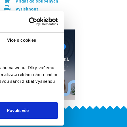
Přidat do oblíbených
Vytisknout
Upozornit na inzerát
Více o cookies
bsahu na webu. Díky vašemu
onalizaci reklam nám i našim
 svou šanci získat vysněnou
Povolit vše
Naše další projekty