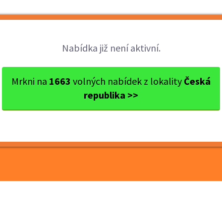
Brigády
Práce
Brigádníci
Firmy
Nabídka již není aktivní.
s Praha-východ
Mnichovice
Senohraby: BRIGÁDA PRODAV
Mrkni na
1663
volných nabídek z lokality
Česká
republika >>
GÁDA PRODAVAČ/KA -
A