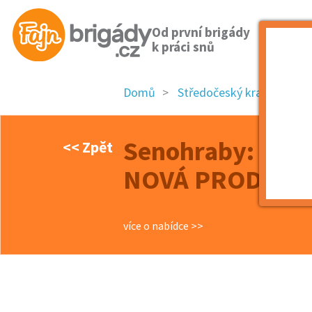
Od první brigády
k práci snů
Domů
Středočeský kraj
okre
Senohraby: BRI
<< Zpět
NOVÁ PRODEJN
více o nabídce >>