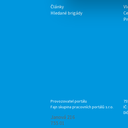
Články
Vl
Hledané brigády
Ce
P
Provozovatel portálu
75
Fajn skupina pracovních portálů s.r.o.
IČ
DI
Janová 216
755 01