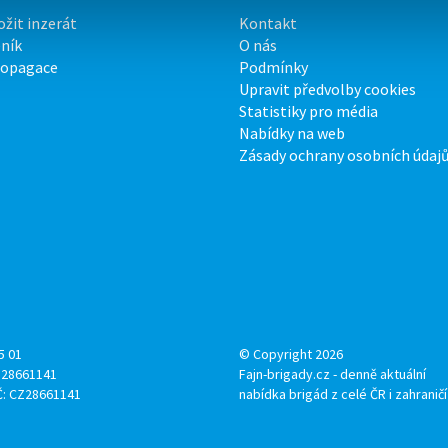
ožit inzerát
Kontakt
ník
O nás
ropagace
Podmínky
Upravit předvolby cookies
Statistiky pro média
Nabídky na web
Zásady ochrany osobních údaj
5 01
© Copyright 2026
: 28661141
Fajn-brigady.cz - denně aktuální
Č: CZ28661141
nabídka brigád z celé ČR i zahraničí