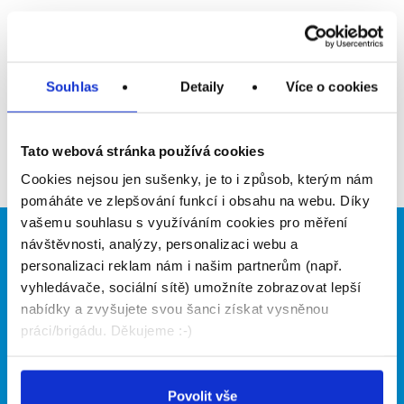
Upozornit na inzerát
Přidat do oblíbených
Souhlas
Detaily
Více o cookies
Zpět
Tato webová stránka používá cookies
Cookies nejsou jen sušenky, je to i způsob, kterým nám
pomáháte ve zlepšování funkcí i obsahu na webu. Díky
vašemu souhlasu s využíváním cookies pro měření
návštěvnosti, analýzy, personalizaci webu a
Brigádníci
Firmy
personalizaci reklam nám i našim partnerům (např.
Články
Vložit inzerát
vyhledávače, sociální sítě) umožníte zobrazovat lepší
Hledané brigády
Ceník
nabídky a zvyšujete svou šanci získat vysněnou
Propagace
práci/brigádu. Děkujeme :-)
O portálu
Naše další projekty
Povolit vše