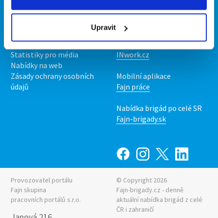
Kontakt
Mobilní aplikace
O nás
Fajn brigády
Upravit
Podmínky
Upravit předvolby cookies
Nabídka práce z celé ČR
Statistiky pro média
INwork.cz
Nabídky na web
Zásady ochrany osobních
Mobilní aplikace
údajů
Fajn práce
Nabídka brigád po celé SR
Fajn-brigady.sk
Provozovatel portálu
© Copyright 2026
Fajn skupina
Fajn-brigady.cz - denně
pracovních portálů s.r.o.
aktuální
nabídka brigád z celé
ČR i zahraničí
Janová 216