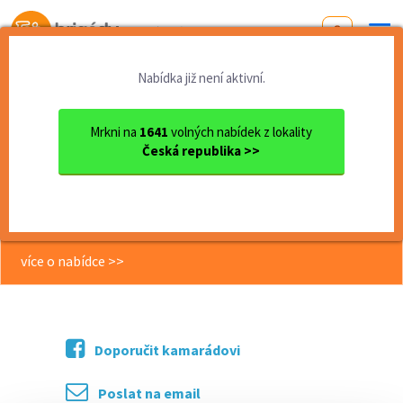
Od první brigády
k práci snů
Nabídka již není aktivní.
Domů
Jihomoravský kraj
okres Břeclav
Mikulov
Obsluha vinotéky Nad Sklepy...
Mrkni na
1641
volných nabídek z lokality
Česká republika >>
<< Zpět
Obsluha vinotéky Nad Sklepy,
Bulhary
více o nabídce >>
Doporučit kamarádovi
Poslat na email