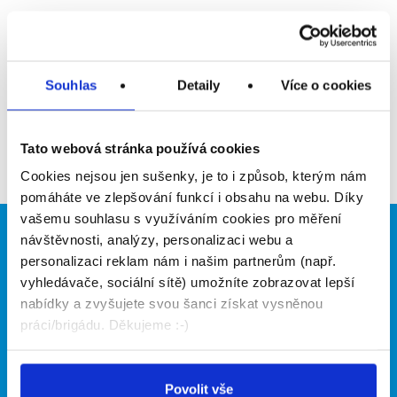
Upozornit na inzerát
Přidat do oblíbených
Souhlas
Detaily
Více o cookies
Zpět
Tato webová stránka používá cookies
Cookies nejsou jen sušenky, je to i způsob, kterým nám
pomáháte ve zlepšování funkcí i obsahu na webu. Díky
vašemu souhlasu s využíváním cookies pro měření
návštěvnosti, analýzy, personalizaci webu a
Brigádníci
Firmy
personalizaci reklam nám i našim partnerům (např.
Články
Vložit inzerát
vyhledávače, sociální sítě) umožníte zobrazovat lepší
Hledané brigády
Ceník
nabídky a zvyšujete svou šanci získat vysněnou
Propagace
práci/brigádu. Děkujeme :-)
O portálu
Naše další projekty
Povolit vše