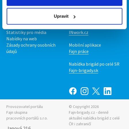
Kontakt
Mobilní aplikace
O nás
Fajn brigády
Upravit
Podmínky
Upravit předvolby cookies
Nabídka práce z celé ČR
Statistiky pro média
INwork.cz
Nabídky na web
Zásady ochrany osobních
Mobilní aplikace
údajů
Fajn práce
Nabídka brigád po celé SR
Fajn-brigady.sk
Provozovatel portálu
© Copyright 2026
Fajn skupina
Fajn-brigady.cz - denně
pracovních portálů s.r.o.
aktuální
nabídka brigád z celé
ČR i zahraničí
Janová 216