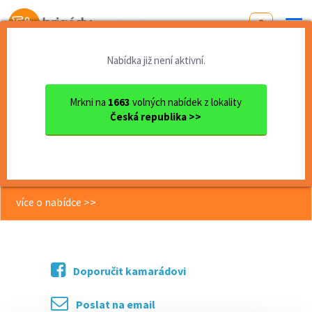
Od první brigády
k práci snů
Nabídka již není aktivní.
Domů
Jihomoravský kraj
okres Břeclav
Mikulov
Brigáda v Tescu - denní smě...
Mrkni na
1663
volných nabídek z lokality
Česká republika >>
<< Zpět
Brigáda v Tescu - denní směny
164Kč/hod! (Mikulov)
více o nabídce >>
Doporučit kamarádovi
Poslat na email