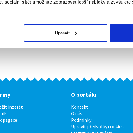
, sociální sítě) umožníte zobrazovat lepší nabídky a zvyšujete
Upravit
irmy
O portálu
ožit inzerát
Kontakt
ník
O nás
ropagace
Podmínky
Upravit předvolby cookies
Statistiky pro média