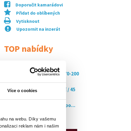
Doporučit kamarádovi
Přidat do oblíbených
Vytisknout
Upozornit na inzerát
TOP nabídky
Obsluha bistra 170kč/hod
Práce na penzionu/ mzda 170-200
kč/h.
Doučujte s námi až za 350 kč / 45
Více o cookies
min
Barman, číšník - 150,-/hod. po...
Obsluha bistra 170kč/hod
bsahu na webu. Díky vašemu
onalizaci reklam nám i našim