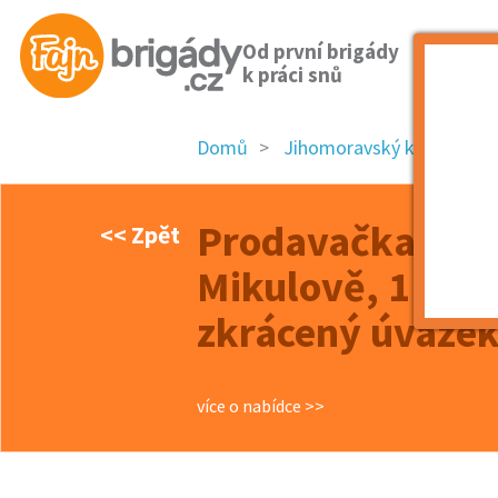
Od první brigády
k práci snů
Domů
Jihomoravský kraj
okr
Prodavačka SE
<< Zpět
Mikulově, 118 
zkrácený úvazek
více o nabídce >>