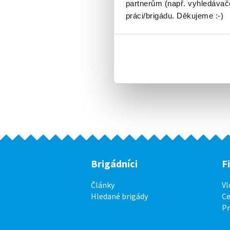
partnerům (např. vyhledávače
práci/brigádu. Děkujeme :-)
Brigádníci
F
Články
Vl
Hledané brigády
Ce
P