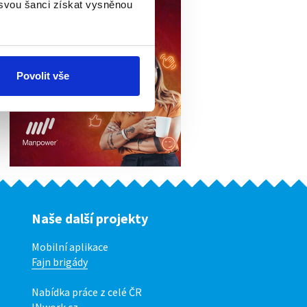
 svou šanci získat vysněnou
Povolit vše
Naše další projekty
Mobilní aplikace
Fajn brigády
Nabídka práce z celé ČR
INwork.cz