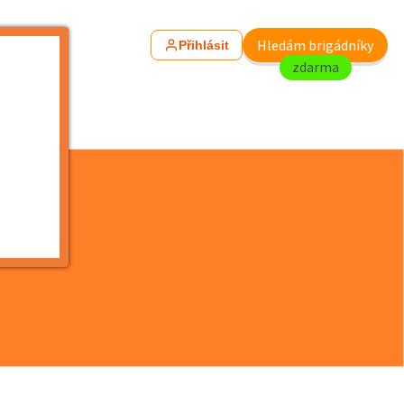
Hledám brigádníky
Přihlásit
zdarma