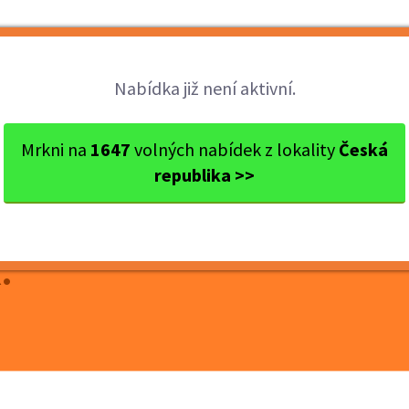
Brigády
Práce
Brigádníci
Firmy
Nabídka již není aktivní.
es Břeclav
Mikulov
Prodavačka SECOND HAND oděv...
Mrkni na
1647
volných nabídek z lokality
Česká
republika >>
COND HAND oděvů v
kč/hod.+ODMĚNY,
.