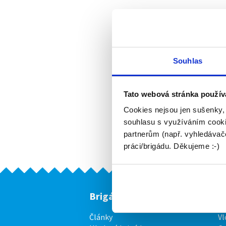
Souhlas
Tato webová stránka použív
Cookies nejsou jen sušenky,
souhlasu s využíváním cooki
partnerům (např. vyhledávače
práci/brigádu. Děkujeme :-)
Brigádníci
F
Články
Vl