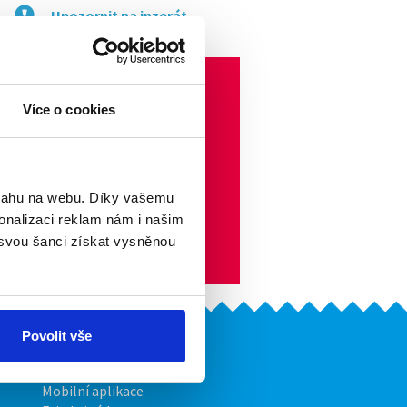
Upozornit na inzerát
Více o cookies
bsahu na webu. Díky vašemu
onalizaci reklam nám i našim
 svou šanci získat vysněnou
Povolit vše
Naše další projekty
Mobilní aplikace