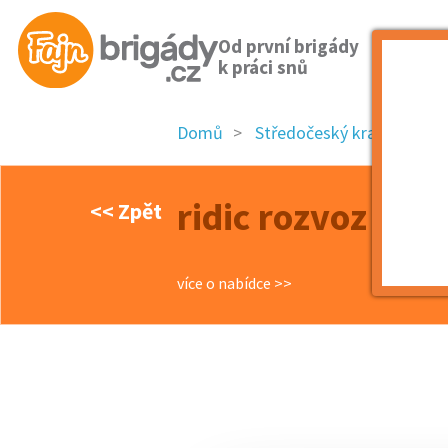
Od první brigády
k práci snů
Domů
Středočeský kraj
okre
ridic rozvoz pizz
<< Zpět
více o nabídce >>