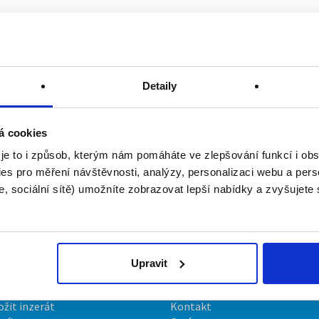
Detaily
á cookies
 je to i způsob, kterým nám pomáháte ve zlepšování funkcí i o
es pro měření návštěvnosti, analýzy, personalizaci webu a pers
, sociální sítě) umožníte zobrazovat lepší nabídky a zvyšujete
Upravit
irmy
O portálu
ožit inzerát
Kontakt