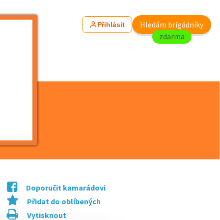
Hledám brigádníky
Přihlásit
zdarma
Doporučit kamarádovi
Přidat do oblíbených
Vytisknout