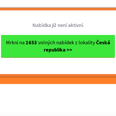
Brigády
Práce
Brigádníci
Firmy
Nabídka již není aktivní.
s Mělník
Mělník
ridic rozvoz pizzy
Mrkni na
1653
volných nabídek z lokality
Česká
republika >>
y