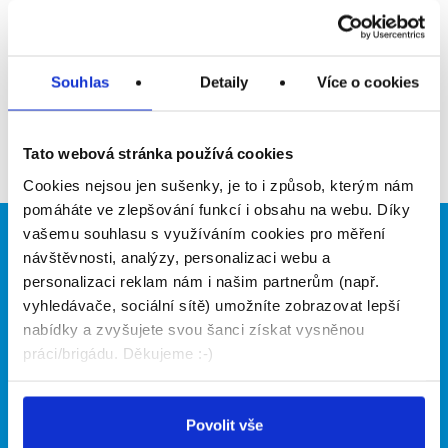
Upozornit na inzerát
Přidat do oblíbených
Souhlas
Detaily
Více o cookies
Zpět
Tato webová stránka používá cookies
Cookies nejsou jen sušenky, je to i způsob, kterým nám
pomáháte ve zlepšování funkcí i obsahu na webu. Díky
vašemu souhlasu s využíváním cookies pro měření
Brigádníci
Firmy
návštěvnosti, analýzy, personalizaci webu a
personalizaci reklam nám i našim partnerům (např.
Články
Vložit inzerát
vyhledávače, sociální sítě) umožníte zobrazovat lepší
Hledané brigády
Ceník
nabídky a zvyšujete svou šanci získat vysněnou
Propagace
práci/brigádu. Děkujeme :-)
O portálu
Naše další projekty
Povolit vše
Kontakt
Mobilní aplikace