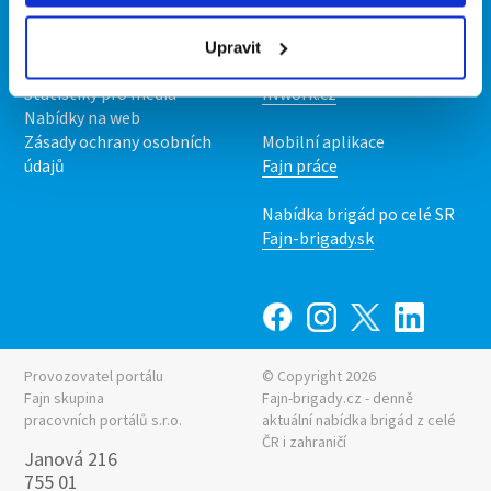
O nás
Fajn brigády
Podmínky
Upravit
Upravit předvolby cookies
Nabídka práce z celé ČR
Statistiky pro média
INwork.cz
Nabídky na web
Zásady ochrany osobních
Mobilní aplikace
údajů
Fajn práce
Nabídka brigád po celé SR
Fajn-brigady.sk
Provozovatel portálu
© Copyright 2026
Fajn skupina
Fajn-brigady.cz - denně
pracovních portálů s.r.o.
aktuální
nabídka brigád z celé
ČR i zahraničí
Janová 216
755 01