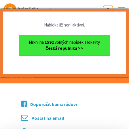
Od první brigády
k práci snů
Nabídka již není aktivní.
Domů
Středočeský kraj
okres Mělník
Mělník
Obsluha čerpací stanice
Mrkni na
1592
volných nabídek z lokality
Česká republika >>
<< Zpět
Obsluha čerpací stanice
více o nabídce >>
Doporučit kamarádovi
Poslat na email