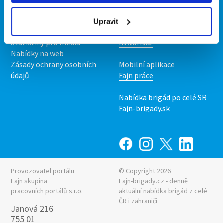
O nás
Fajn brigády
Podmínky
Upravit
Upravit předvolby cookies
Nabídka práce z celé ČR
Statistiky pro média
INwork.cz
Nabídky na web
Zásady ochrany osobních
Mobilní aplikace
údajů
Fajn práce
Nabídka brigád po celé SR
Fajn-brigady.sk
Provozovatel portálu
© Copyright 2026
Fajn skupina
Fajn-brigady.cz - denně
pracovních portálů s.r.o.
aktuální
nabídka brigád z celé
ČR i zahraničí
Janová 216
755 01