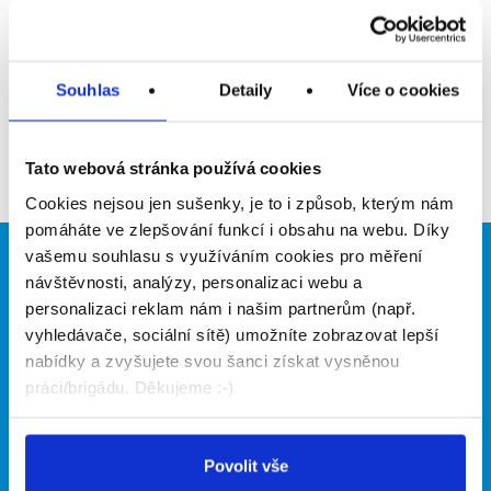
Upozornit na inzerát
Přidat do oblíbených
Souhlas
Detaily
Více o cookies
Zpět
Tato webová stránka používá cookies
Cookies nejsou jen sušenky, je to i způsob, kterým nám
pomáháte ve zlepšování funkcí i obsahu na webu. Díky
vašemu souhlasu s využíváním cookies pro měření
Brigádníci
Firmy
návštěvnosti, analýzy, personalizaci webu a
personalizaci reklam nám i našim partnerům (např.
Články
Vložit inzerát
vyhledávače, sociální sítě) umožníte zobrazovat lepší
Hledané brigády
Ceník
nabídky a zvyšujete svou šanci získat vysněnou
Propagace
práci/brigádu. Děkujeme :-)
O portálu
Naše další projekty
Povolit vše
Kontakt
Mobilní aplikace