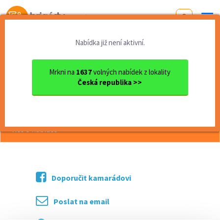
Od první brigády
k práci snů
Nabídka již není aktivní.
Domů
Liberecký kraj
okres Liberec
Liberec
Servírka, Číšník
Mrkni na
1637
volných nabídek z lokality
Česká republika >>
<< Zpět
Servírka, Číšník
více o nabídce >>
Doporučit kamarádovi
Poslat na email