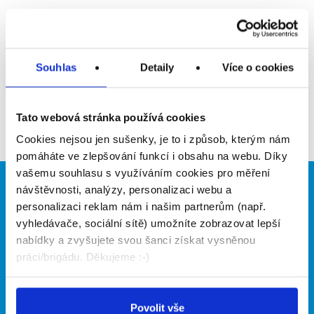
Upozornit na inzerát
Přidat do oblíbených
Souhlas
Detaily
Více o cookies
Zpět
Tato webová stránka používá cookies
Cookies nejsou jen sušenky, je to i způsob, kterým nám
pomáháte ve zlepšování funkcí i obsahu na webu. Díky
vašemu souhlasu s využíváním cookies pro měření
návštěvnosti, analýzy, personalizaci webu a
Brigádníci
Firmy
personalizaci reklam nám i našim partnerům (např.
Články
Vložit inzerát
vyhledávače, sociální sítě) umožníte zobrazovat lepší
Hledané brigády
Ceník
nabídky a zvyšujete svou šanci získat vysněnou
Propagace
práci/brigádu. Děkujeme :-)
O portálu
Naše další projekty
Povolit vše