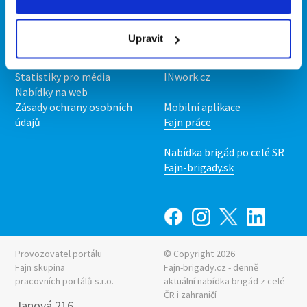
Kontakt
Mobilní aplikace
O nás
Fajn brigády
Upravit
Podmínky
Upravit předvolby cookies
Nabídka práce z celé ČR
Statistiky pro média
INwork.cz
Nabídky na web
Zásady ochrany osobních
Mobilní aplikace
údajů
Fajn práce
Nabídka brigád po celé SR
Fajn-brigady.sk
Provozovatel portálu
© Copyright 2026
Fajn skupina
Fajn-brigady.cz - denně
pracovních portálů s.r.o.
aktuální
nabídka brigád z celé
ČR i zahraničí
Janová 216