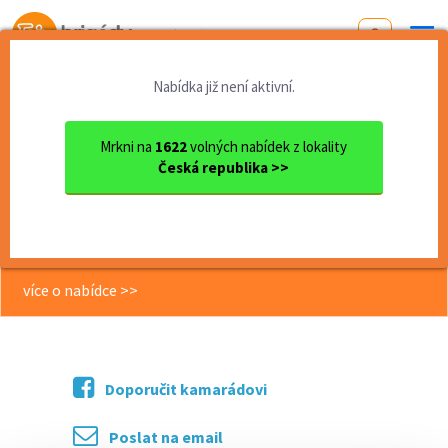
Od první brigády
k práci snů
Nabídka již není aktivní.
Domů
Liberecký kraj
okres Liberec
Liberec
Brigáda v McDonald's O...
Mrkni na
1622
volných nabídek z lokality
Česká republika >>
<< Zpět
Brigáda v McDonald's Oc Forum;
nástup 154,-/hod
více o nabídce >>
Doporučit kamarádovi
Poslat na email