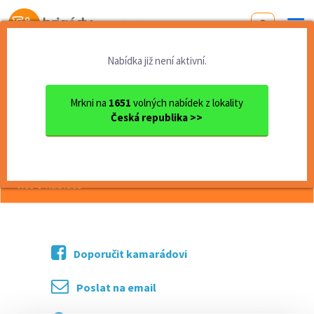
Od první brigády
k práci snů
Nabídka již není aktivní.
Domů
Liberecký kraj
okres Liberec
Liberec
servírka/číšník - brigáda
Mrkni na
1651
volných nabídek z lokality
Česká republika >>
<< Zpět
servírka/číšník - brigáda
více o nabídce >>
Doporučit kamarádovi
Poslat na email