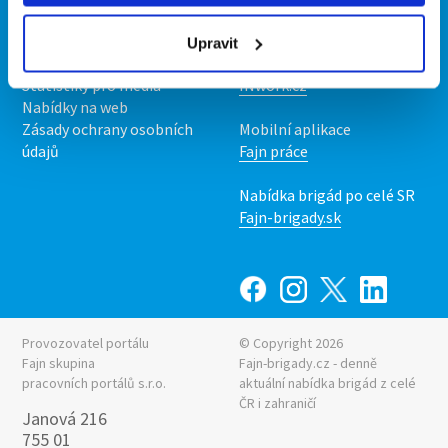
O nás
Fajn brigády
Podmínky
Upravit
Upravit předvolby cookies
Nabídka práce z celé ČR
Statistiky pro média
INwork.cz
Nabídky na web
Zásady ochrany osobních
Mobilní aplikace
údajů
Fajn práce
Nabídka brigád po celé SR
Fajn-brigady.sk
Provozovatel portálu
© Copyright 2026
Fajn skupina
Fajn-brigady.cz - denně
pracovních portálů s.r.o.
aktuální
nabídka brigád z celé
ČR i zahraničí
Janová 216
755 01