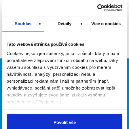
Upozornit na inzerát
Přidat do oblíbených
Souhlas
Detaily
Více o cookies
Zpět
Tato webová stránka používá cookies
Cookies nejsou jen sušenky, je to i způsob, kterým nám
pomáháte ve zlepšování funkcí i obsahu na webu. Díky
vašemu souhlasu s využíváním cookies pro měření
Brigádníci
Firmy
návštěvnosti, analýzy, personalizaci webu a
personalizaci reklam nám i našim partnerům (např.
Články
Vložit inzerát
vyhledávače, sociální sítě) umožníte zobrazovat lepší
Hledané brigády
Ceník
nabídky a zvyšujete svou šanci získat vysněnou
Propagace
práci/brigádu. Děkujeme :-)
O portálu
Naše další projekty
Povolit vše
Kontakt
Mobilní aplikace