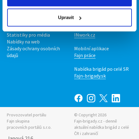
Kontakt
Mobilní aplikace
O nás
Fajn brigády
Upravit
Podmínky
Upravit předvolby cookies
Nabídka práce z celé ČR
Statistiky pro média
INwork.cz
Nabídky na web
Zásady ochrany osobních
Mobilní aplikace
údajů
Fajn práce
Nabídka brigád po celé SR
Fajn-brigady.sk
Provozovatel portálu
© Copyright 2026
Fajn skupina
Fajn-brigady.cz - denně
pracovních portálů s.r.o.
aktuální
nabídka brigád z celé
ČR i zahraničí
Janová 216