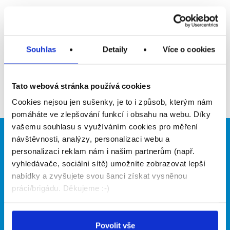
Upozornit na inzerát
Přidat do oblíbených
Souhlas
Detaily
Více o cookies
Zpět
Tato webová stránka používá cookies
Cookies nejsou jen sušenky, je to i způsob, kterým nám
pomáháte ve zlepšování funkcí i obsahu na webu. Díky
vašemu souhlasu s využíváním cookies pro měření
návštěvnosti, analýzy, personalizaci webu a
Brigádníci
Firmy
personalizaci reklam nám i našim partnerům (např.
Články
Vložit inzerát
vyhledávače, sociální sítě) umožníte zobrazovat lepší
Hledané brigády
Ceník
nabídky a zvyšujete svou šanci získat vysněnou
Propagace
práci/brigádu. Děkujeme :-)
O portálu
Naše další projekty
Povolit vše