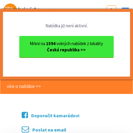
Od první brigády
k práci snů
Nabídka již není aktivní.
Domů
Karlovarský kraj
okres Karlovy Vary
Karlovy Vary
BRIGÁDA - prodavač/ka - OC...
Mrkni na
1594
volných nabídek z lokality
Česká republika >>
<< Zpět
BRIGÁDA - prodavač/ka - OC
FONTÁNA KARLOVY VARY
více o nabídce >>
Doporučit kamarádovi
Poslat na email