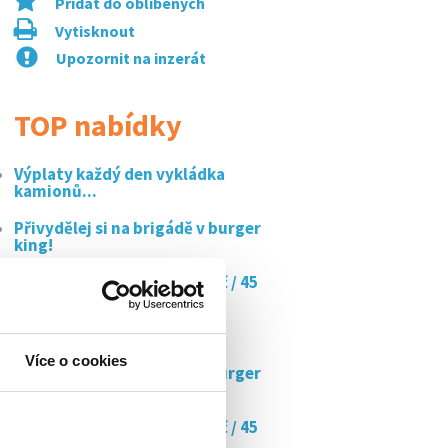
Přidat do oblíbených
Vytisknout
Upozornit na inzerát
TOP nabídky
Výplaty každý den vykládka
kamionů...
Přivydělej si na brigádě v burger
king!
Doučujte s námi až za 350 kč / 45
min
Dpp - úklid - jihlava
Více o cookies
Přivydělej si na brigádě v burger
king!
Doučujte s námi až za 350 kč / 45
min