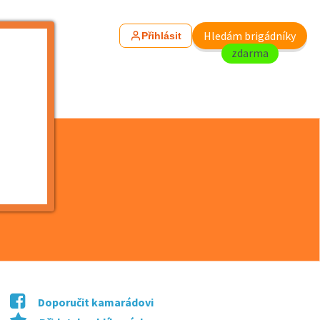
Hledám brigádníky
Přihlásit
zdarma
Doporučit kamarádovi