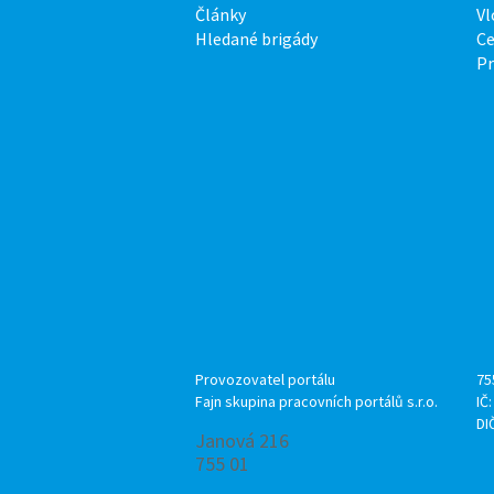
Články
Vl
Hledané brigády
Ce
P
Provozovatel portálu
75
Fajn skupina pracovních portálů s.r.o.
IČ
DI
Janová 216
755 01