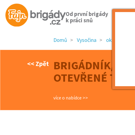
Od první brigády
k práci snů
Domů
Vysočina
okres Jihlav
BRIGÁDNÍK/BRI
<< Zpět
OTEVŘENÉ TRAF
více o nabídce >>