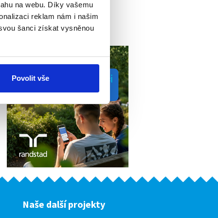
bsahu na webu. Díky vašemu
Letní brigáda - noční
onalizaci reklam nám i našim
doplňování...
 svou šanci získat vysněnou
Povolit vše
Naše další projekty