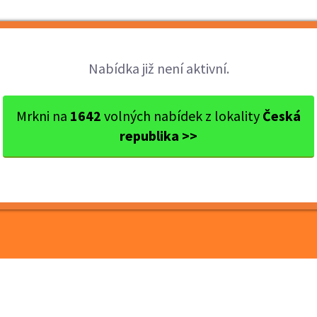
Brigády
Práce
Brigádníci
Firmy
Nabídka již není aktivní.
a
Jihlava
BRIGÁDNÍK/BRIGÁDNICE DO NOV...
Mrkni na
1642
volných nabídek z lokality
Česká
republika >>
GÁDNICE DO NOVĚ
IKY