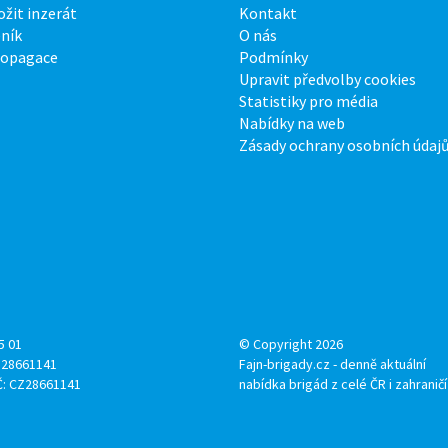
ožit inzerát
Kontakt
ník
O nás
ropagace
Podmínky
Upravit předvolby cookies
Statistiky pro média
Nabídky na web
Zásady ochrany osobních údaj
5 01
© Copyright 2026
: 28661141
Fajn-brigady.cz - denně aktuální
Č: CZ28661141
nabídka brigád z celé ČR i zahraničí