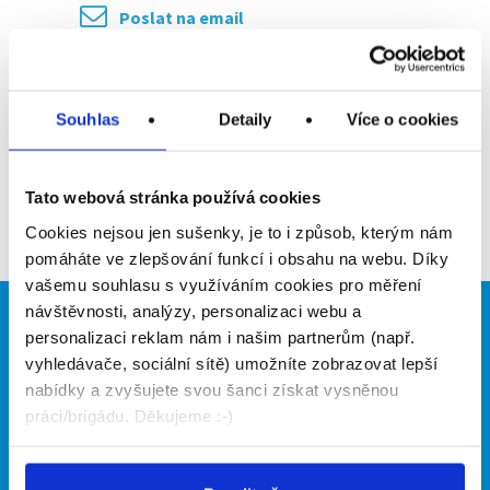
Poslat na email
Upozornit na inzerát
Souhlas
Detaily
Více o cookies
Přidat do oblíbených
Tato webová stránka používá cookies
Zpět
Cookies nejsou jen sušenky, je to i způsob, kterým nám
pomáháte ve zlepšování funkcí i obsahu na webu. Díky
vašemu souhlasu s využíváním cookies pro měření
návštěvnosti, analýzy, personalizaci webu a
Brigádníci
Firmy
personalizaci reklam nám i našim partnerům (např.
vyhledávače, sociální sítě) umožníte zobrazovat lepší
Články
Vložit inzerát
nabídky a zvyšujete svou šanci získat vysněnou
Hledané brigády
Ceník
práci/brigádu. Děkujeme :-)
Propagace