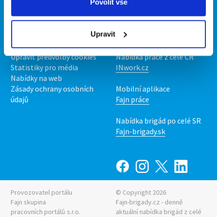
Povolit vše
O portálu
Naše další projekty
Kontakt
Mobilní aplikace
Upravit
O nás
Fajn brigády
Podmínky
Upravit předvolby cookies
Nabídka práce z celé ČR
Statistiky pro média
INwork.cz
Nabídky na web
Zásady ochrany osobních
Mobilní aplikace
údajů
Fajn práce
Nabídka brigád po celé SR
Fajn-brigady.sk
Provozovatel portálu
© Copyright 2026
Fajn skupina
Fajn-brigady.cz - denně
pracovních portálů s.r.o.
aktuální
nabídka brigád z celé