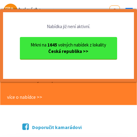
Od první brigády
k práci snů
Nabídka již není aktivní.
Domů
Jihomoravský kraj
okres Břeclav
Hustopeče
Brigáda: Doručovatel pošty ...
Mrkni na
1645
volných nabídek z lokality
Česká republika >>
<< Zpět
Brigáda: Doručovatel pošty
služebním autem, Hustopeče u
Brna 151,- Kč/hod
více o nabídce >>
Doporučit kamarádovi