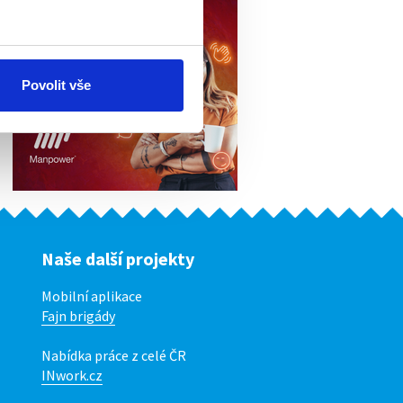
Povolit vše
Naše další projekty
Mobilní aplikace
Fajn brigády
Nabídka práce z celé ČR
INwork.cz