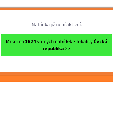
Brigády
Práce
Brigádníci
Firmy
Nabídka již není aktivní.
okres Hradec Králové
Hradec Králové
Prodavač/ka - bri
Mrkni na
1624
volných nabídek z lokality
Česká
republika >>
igáda - Osice