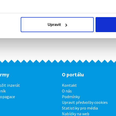
Upravit
irmy
O portálu
ožit inzerát
Kontakt
ník
O nás
ropagace
Podmínky
Upravit předvolby cookies
Statistiky pro média
Nabídky na web