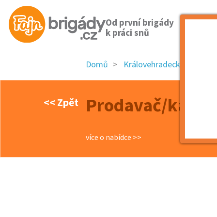
Od první brigády
k práci snů
Domů
Královehradecký kraj
Prodavač/ka - br
<< Zpět
více o nabídce >>