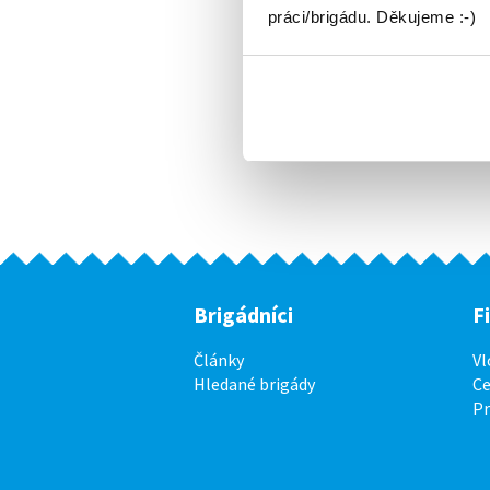
práci/brigádu. Děkujeme :-)
Brigádníci
F
Články
Vl
Hledané brigády
Ce
P