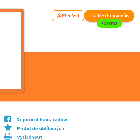
Hledám brigádníky
Přihlásit
zdarma
gáda - Osice
Doporučit kamarádovi
Přidat do oblíbených
Vytisknout