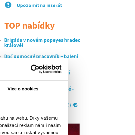
Upozornit na inzerát
TOP nabídky
Brigáda v novém popeyes hradec
králové!
Dpč pomocný pracovník – balení
a...
Minibar stevard/ka flexibilní
práce na...
Výlep plakátů hradec králové -
Více o cookies
na...
Doučujte s námi až za 350 kč / 45
min
bsahu na webu. Díky vašemu
onalizaci reklam nám i našim
 svou šanci získat vysněnou