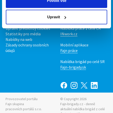
O portálu
Naše další projekty
Povolit vše
Kontakt
Mobilní aplikace
O nás
Fajn brigády
Upravit
Podmínky
Upravit předvolby cookies
Nabídka práce z celé ČR
Statistiky pro média
INwork.cz
Nabídky na web
Zásady ochrany osobních
Mobilní aplikace
údajů
Fajn práce
Nabídka brigád po celé SR
Fajn-brigady.sk
Provozovatel portálu
© Copyright 2026
Fajn skupina
Fajn-brigady.cz - denně
pracovních portálů s.r.o.
aktuální
nabídka brigád z celé