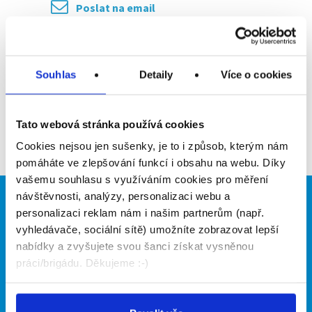
Poslat na email
Upozornit na inzerát
Přidat do oblíbených
Souhlas
Detaily
Více o cookies
Tato webová stránka používá cookies
Zpět
Cookies nejsou jen sušenky, je to i způsob, kterým nám
pomáháte ve zlepšování funkcí i obsahu na webu. Díky
vašemu souhlasu s využíváním cookies pro měření
návštěvnosti, analýzy, personalizaci webu a
Brigádníci
Firmy
personalizaci reklam nám i našim partnerům (např.
vyhledávače, sociální sítě) umožníte zobrazovat lepší
Články
Vložit inzerát
nabídky a zvyšujete svou šanci získat vysněnou
Hledané brigády
Ceník
práci/brigádu. Děkujeme :-)
Propagace