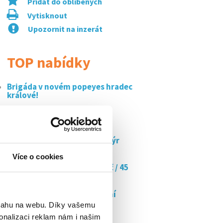
Přidat do oblíbených
Vytisknout
Upozornit na inzerát
TOP nabídky
Brigáda v novém popeyes hradec
králové!
Pojď na brigádu do nového
burger kingu v...
Flexibilní brigáda: řidič-kurýr
jídla,...
Více o cookies
Doučujte s námi až za 350 kč / 45
min
Minibar stevard/ka flexibilní
práce na...
bsahu na webu. Díky vašemu
onalizaci reklam nám i našim