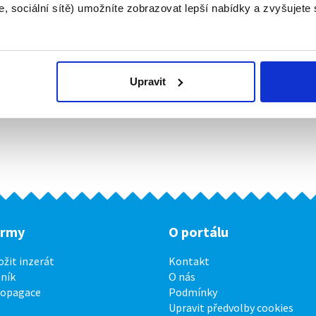
, sociální sítě) umožníte zobrazovat lepší nabídky a zvyšujete
Upravit
irmy
O portálu
ožit inzerát
Kontakt
ník
O nás
ropagace
Podmínky
Upravit předvolby cookies