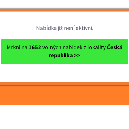
Brigády
Práce
Brigádníci
Firmy
Nabídka již není aktivní.
okres Hradec Králové
Hradec Králové
Výpomoc na prodej
Mrkni na
1652
volných nabídek z lokality
Česká
republika >>
ejně na MO č.205 -