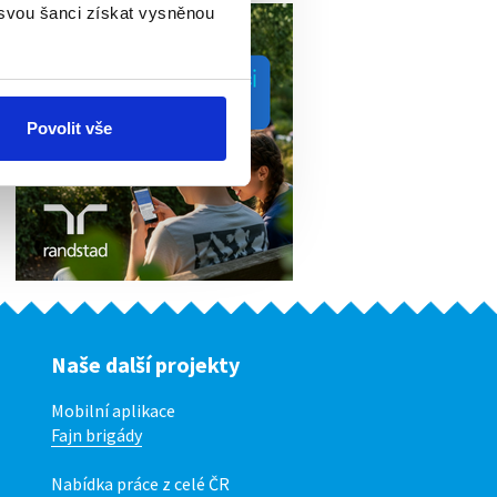
 svou šanci získat vysněnou
Povolit vše
Naše další projekty
Mobilní aplikace
Fajn brigády
Nabídka práce z celé ČR