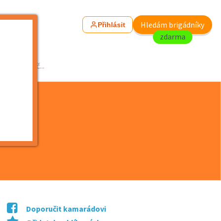
Hledám brigádníky
Přihlásit
zdarma
ně na MO č...
Doporučit kamarádovi