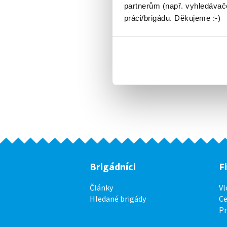
partnerům (např. vyhledávače
práci/brigádu. Děkujeme :-)
Brigádníci
F
Články
Vl
Hledané brigády
Ce
P