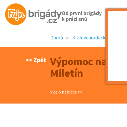
Od první brigády
k práci snů
Domů
Královehradecký kraj
Výpomoc na prod
<< Zpět
Miletín
více o nabídce >>