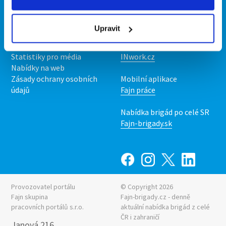
Kontakt
Mobilní aplikace
O nás
Fajn brigády
Upravit
Podmínky
Upravit předvolby cookies
Nabídka práce z celé ČR
Statistiky pro média
INwork.cz
Nabídky na web
Zásady ochrany osobních
Mobilní aplikace
údajů
Fajn práce
Nabídka brigád po celé SR
Fajn-brigady.sk
Provozovatel portálu
© Copyright 2026
Fajn skupina
Fajn-brigady.cz - denně
pracovních portálů s.r.o.
aktuální
nabídka brigád z celé
ČR i zahraničí
Janová 216