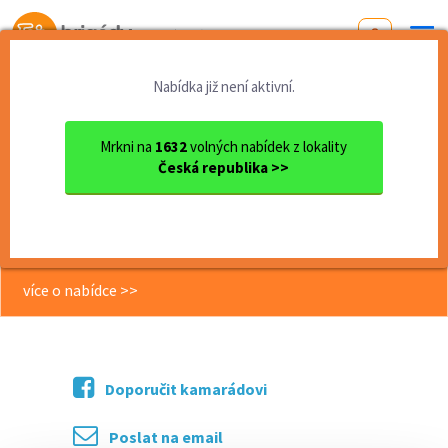
Od první brigády
k práci snů
Nabídka již není aktivní.
Domů
Moravskoslezský kraj
okres Frýdek-Místek
Frýdek-Místek
Brigáda v Tescu - 164 Kč/ho...
Mrkni na
1632
volných nabídek z lokality
Česká republika >>
<< Zpět
Brigáda v Tescu - 164 Kč/hod!
(Frýdek Místek)
více o nabídce >>
Doporučit kamarádovi
Poslat na email