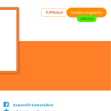
Hledám brigádníky
Přihlásit
zdarma
ého...
Doporučit kamarádovi