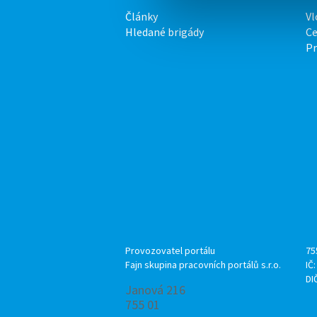
Články
Vl
Hledané brigády
Ce
P
Provozovatel portálu
75
Fajn skupina pracovních portálů s.r.o.
IČ
DI
Janová 216
755 01