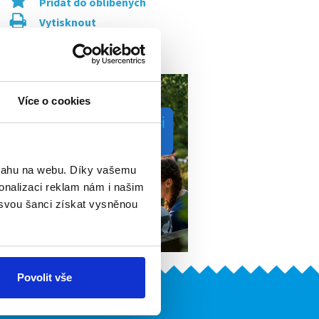
Přidat do oblíbených
Vytisknout
Upozornit na inzerát
Více o cookies
bsahu na webu. Díky vašemu
onalizaci reklam nám i našim
 svou šanci získat vysněnou
Povolit vše
Naše další projekty