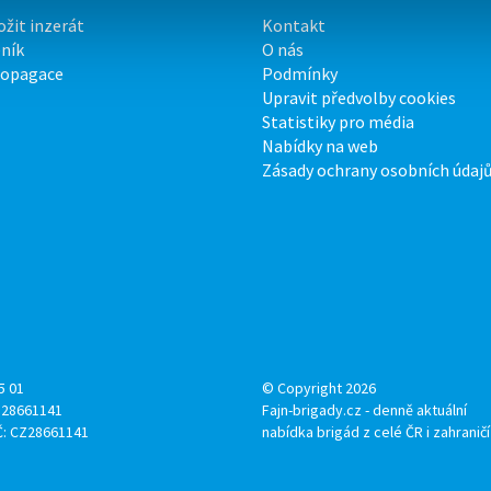
ožit inzerát
Kontakt
ník
O nás
ropagace
Podmínky
Upravit předvolby cookies
Statistiky pro média
Nabídky na web
Zásady ochrany osobních údaj
5 01
© Copyright 2026
: 28661141
Fajn-brigady.cz - denně aktuální
Č: CZ28661141
nabídka brigád z celé ČR i zahraničí