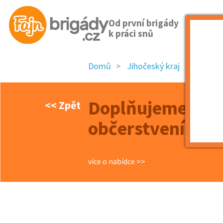
Od první brigády
k práci snů
Domů
Jihočeský kraj
okres 
Doplňujeme tým
<< Zpět
občerstvení na 
více o nabídce >>