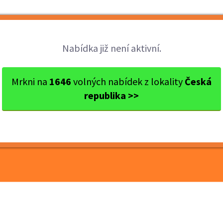
Brigády
Práce
Brigádníci
Firmy
Nabídka již není aktivní.
Český Krumlov
Český Krumlov
Doplňujeme tým do vodáck
Mrkni na
1646
volných nabídek z lokality
Česká
republika >>
 do vodáckého
Vltavě 160-200,-/hod