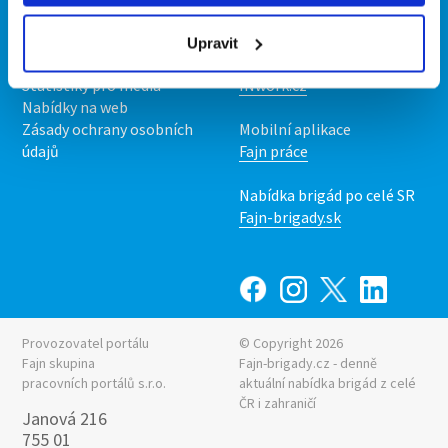
O nás
Fajn brigády
Podmínky
Upravit
Upravit předvolby cookies
Nabídka práce z celé ČR
Statistiky pro média
INwork.cz
Nabídky na web
Zásady ochrany osobních
Mobilní aplikace
údajů
Fajn práce
Nabídka brigád po celé SR
Fajn-brigady.sk
Provozovatel portálu
© Copyright 2026
Fajn skupina
Fajn-brigady.cz - denně
pracovních portálů s.r.o.
aktuální
nabídka brigád z celé
ČR i zahraničí
Janová 216
755 01