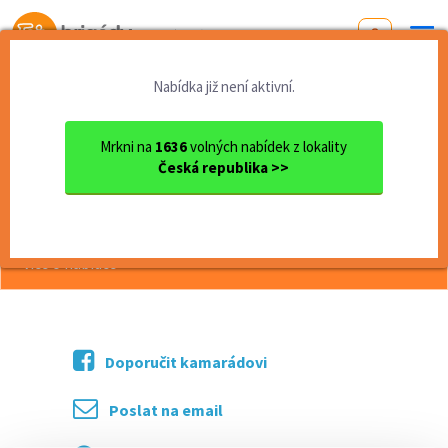
Od první brigády
k práci snů
Nabídka již není aktivní.
Domů
Jihočeský kraj
okres Český Krumlov
Český Krumlov
Prodavač(ka)
Mrkni na
1636
volných nabídek z lokality
Česká republika >>
<< Zpět
Prodavač(ka)
více o nabídce >>
Doporučit kamarádovi
Poslat na email