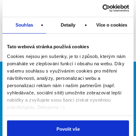
Upozornit na inzerát
Přidat do oblíbených
Souhlas
Detaily
Více o cookies
Zpět
Tato webová stránka používá cookies
Cookies nejsou jen sušenky, je to i způsob, kterým nám
pomáháte ve zlepšování funkcí i obsahu na webu. Díky
vašemu souhlasu s využíváním cookies pro měření
Brigádníci
Firmy
návštěvnosti, analýzy, personalizaci webu a
personalizaci reklam nám i našim partnerům (např.
Články
Vložit inzerát
vyhledávače, sociální sítě) umožníte zobrazovat lepší
Hledané brigády
Ceník
nabídky a zvyšujete svou šanci získat vysněnou
Propagace
práci/brigádu. Děkujeme :-)
O portálu
Naše další projekty
Povolit vše
Kontakt
Mobilní aplikace