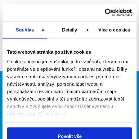
Upozornit na inzerát
Přidat do oblíbených
Souhlas
Detaily
Více o cookies
Zpět
Tato webová stránka používá cookies
Cookies nejsou jen sušenky, je to i způsob, kterým nám
pomáháte ve zlepšování funkcí i obsahu na webu. Díky
vašemu souhlasu s využíváním cookies pro měření
návštěvnosti, analýzy, personalizaci webu a
Brigádníci
Firmy
personalizaci reklam nám i našim partnerům (např.
Články
Vložit inzerát
vyhledávače, sociální sítě) umožníte zobrazovat lepší
Hledané brigády
Ceník
nabídky a zvyšujete svou šanci získat vysněnou
Propagace
práci/brigádu. Děkujeme :-)
O portálu
Naše další projekty
Povolit vše