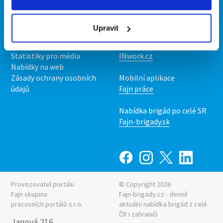
Kontakt
Mobilní aplikace
O nás
Fajn brigády
Upravit
Podmínky
Upravit předvolby cookies
Nabídka práce z celé ČR
Statistiky pro média
INwork.cz
Nabídky na web
Zásady ochrany osobních
Mobilní aplikace
údajů
Fajn práce
Nabídka brigád po celé SR
Fajn-brigady.sk
Provozovatel portálu
© Copyright 2026
Fajn skupina
Fajn-brigady.cz - denně
pracovních portálů s.r.o.
aktuální
nabídka brigád z celé
ČR i zahraničí
Janová 216