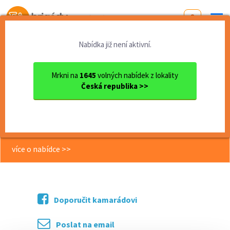
Od první brigády
k práci snů
Nabídka již není aktivní.
Domů
Moravskoslezský kraj
okres Bruntál
Bruntál
Brigáda: Balíkový doručovat...
Mrkni na
1645
volných nabídek z lokality
Česká republika >>
<< Zpět
Brigáda: Balíkový doručovatel -
provoz Bruntál!
více o nabídce >>
Doporučit kamarádovi
Poslat na email