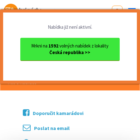
Od první brigády
k práci snů
Nabídka již není aktivní.
Domů
Jihomoravský kraj
okres Brno
Brno
Brigáda (Brno - Nový Lískovec)
Mrkni na
1592
volných nabídek z lokality
Česká republika >>
<< Zpět
Brigáda (Brno - Nový Lískovec)
více o nabídce >>
Doporučit kamarádovi
Poslat na email