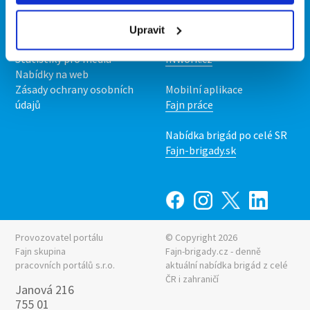
O nás
Fajn brigády
Podmínky
Upravit
Upravit předvolby cookies
Nabídka práce z celé ČR
Statistiky pro média
INwork.cz
Nabídky na web
Zásady ochrany osobních
Mobilní aplikace
údajů
Fajn práce
Nabídka brigád po celé SR
Fajn-brigady.sk
Provozovatel portálu
© Copyright 2026
Fajn skupina
Fajn-brigady.cz - denně
pracovních portálů s.r.o.
aktuální
nabídka brigád z celé
ČR i zahraničí
Janová 216
755 01