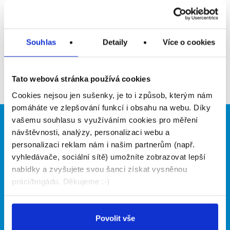
Upozornit na inzerát
Přidat do oblíbených
Souhlas
Detaily
Více o cookies
Zpět
Tato webová stránka používá cookies
Cookies nejsou jen sušenky, je to i způsob, kterým nám
pomáháte ve zlepšování funkcí i obsahu na webu. Díky
vašemu souhlasu s využíváním cookies pro měření
Brigádníci
Firmy
návštěvnosti, analýzy, personalizaci webu a
personalizaci reklam nám i našim partnerům (např.
Články
Vložit inzerát
vyhledávače, sociální sítě) umožníte zobrazovat lepší
Hledané brigády
Ceník
nabídky a zvyšujete svou šanci získat vysněnou
Propagace
práci/brigádu. Děkujeme :-)
O portálu
Naše další projekty
Povolit vše
Kontakt
Mobilní aplikace