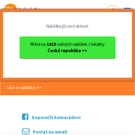
Od první brigády
k práci snů
Nabídka již není aktivní.
Domů
Jihomoravský kraj
okres Brno
Brno
Brigáda: Balíkový doručovat...
Mrkni na
1615
volných nabídek z lokality
Česká republika >>
<< Zpět
Brigáda: Balíkový doručovatel -
provoz Brno! Ranní směny.
více o nabídce >>
Doporučit kamarádovi
Poslat na email