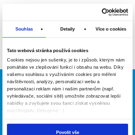
Upozornit na inzerát
Přidat do oblíbených
Souhlas
Detaily
Více o cookies
Zpět
Tato webová stránka používá cookies
Cookies nejsou jen sušenky, je to i způsob, kterým nám
pomáháte ve zlepšování funkcí i obsahu na webu. Díky
vašemu souhlasu s využíváním cookies pro měření
návštěvnosti, analýzy, personalizaci webu a
Brigádníci
Firmy
personalizaci reklam nám i našim partnerům (např.
Články
Vložit inzerát
vyhledávače, sociální sítě) umožníte zobrazovat lepší
Hledané brigády
Ceník
nabídky a zvyšujete svou šanci získat vysněnou
Propagace
práci/brigádu. Děkujeme :-)
O portálu
Naše další projekty
Povolit vše