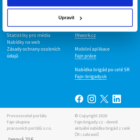
Kontakt
Mobilní aplikace
O nás
Fajn brigády
Upravit
Podmínky
Upravit předvolby cookies
Nabídka práce z celé ČR
Statistiky pro média
INwork.cz
Nabídky na web
Zásady ochrany osobních
Mobilní aplikace
údajů
Fajn práce
Nabídka brigád po celé SR
Fajn-brigady.sk
Provozovatel portálu
© Copyright 2026
Fajn skupina
Fajn-brigady.cz - denně
pracovních portálů s.r.o.
aktuální
nabídka brigád z celé
ČR i zahraničí
Janová 216