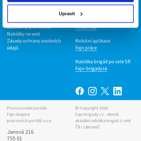
O nás
Fajn brigády
Podmínky
Upravit
Upravit předvolby cookies
Nabídka práce z celé ČR
Statistiky pro média
INwork.cz
Nabídky na web
Zásady ochrany osobních
Mobilní aplikace
údajů
Fajn práce
Nabídka brigád po celé SR
Fajn-brigady.sk
Provozovatel portálu
© Copyright 2026
Fajn skupina
Fajn-brigady.cz - denně
pracovních portálů s.r.o.
aktuální
nabídka brigád z celé
ČR i zahraničí
Janová 216
755 01