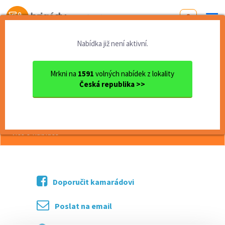
Od první brigády
k práci snů
Nabídka již není aktivní.
Domů
Jihomoravský kraj
okres Brno
Brno
Obsluha příjemné vinárny
Mrkni na
1591
volných nabídek z lokality
Česká republika >>
<< Zpět
Obsluha příjemné vinárny
více o nabídce >>
Doporučit kamarádovi
Poslat na email