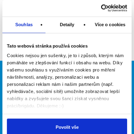
Upozornit na inzerát
Přidat do oblíbených
Souhlas
Detaily
Více o cookies
Zpět
Tato webová stránka používá cookies
Cookies nejsou jen sušenky, je to i způsob, kterým nám
pomáháte ve zlepšování funkcí i obsahu na webu. Díky
vašemu souhlasu s využíváním cookies pro měření
Brigádníci
Firmy
návštěvnosti, analýzy, personalizaci webu a
personalizaci reklam nám i našim partnerům (např.
Články
Vložit inzerát
vyhledávače, sociální sítě) umožníte zobrazovat lepší
Hledané brigády
Ceník
nabídky a zvyšujete svou šanci získat vysněnou
Propagace
práci/brigádu. Děkujeme :-)
O portálu
Naše další projekty
Povolit vše
Kontakt
Mobilní aplikace