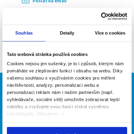
Poslat na email
Upozornit na inzerát
Přidat do oblíbených
Souhlas
Detaily
Více o cookies
Zpět
Tato webová stránka používá cookies
Cookies nejsou jen sušenky, je to i způsob, kterým nám
pomáháte ve zlepšování funkcí i obsahu na webu. Díky
vašemu souhlasu s využíváním cookies pro měření
návštěvnosti, analýzy, personalizaci webu a
Brigádníci
Firmy
personalizaci reklam nám i našim partnerům (např.
Články
Vložit inzerát
vyhledávače, sociální sítě) umožníte zobrazovat lepší
Hledané brigády
Ceník
nabídky a zvyšujete svou šanci získat vysněnou
Propagace
práci/brigádu. Děkujeme :-)
O portálu
Naše další projekty