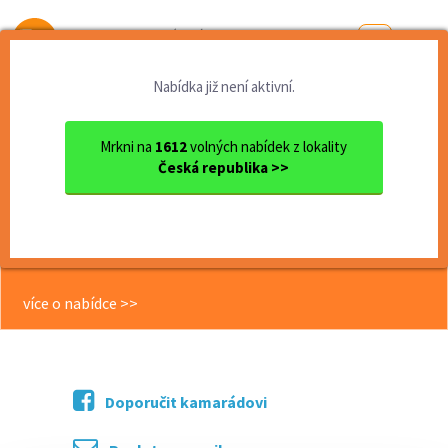
Od první brigády
k práci snů
Nabídka již není aktivní.
Domů
Jihomoravský kraj
okres Brno
Brno
Bezpečnostní pracovník/strá...
Mrkni na
1612
volných nabídek z lokality
Česká republika >>
<< Zpět
Bezpečnostní pracovník/strážný -
Brno
více o nabídce >>
Doporučit kamarádovi