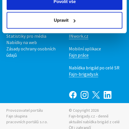
Povolit vše
Kontakt
Mobilní aplikace
O nás
Fajn brigády
Upravit
Podmínky
Upravit předvolby cookies
Nabídka práce z celé ČR
Statistiky pro média
INwork.cz
Nabídky na web
Zásady ochrany osobních
Mobilní aplikace
údajů
Fajn práce
Nabídka brigád po celé SR
Fajn-brigady.sk
Provozovatel portálu
© Copyright 2026
Fajn skupina
Fajn-brigady.cz - denně
pracovních portálů s.r.o.
aktuální
nabídka brigád z celé
ČR i zahraničí