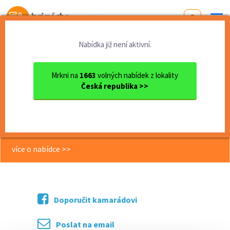
Od první brigády
k práci snů
Nabídka již není aktivní.
Domů
Středočeský kraj
okres Beroun
Beroun
Obchodník pro firmy a školy...
Mrkni na
1663
volných nabídek z lokality
Česká republika >>
<< Zpět
Obchodník pro firmy a školy |
Flexibilní spolupráce | IČO
více o nabídce >>
Doporučit kamarádovi
Poslat na email