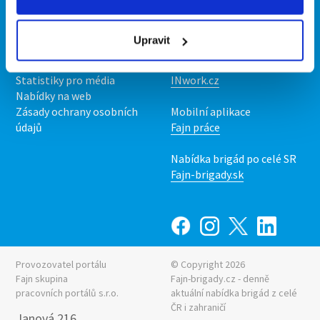
Kontakt
Mobilní aplikace
O nás
Fajn brigády
Upravit
Podmínky
Upravit předvolby cookies
Nabídka práce z celé ČR
Statistiky pro média
INwork.cz
Nabídky na web
Zásady ochrany osobních
Mobilní aplikace
údajů
Fajn práce
Nabídka brigád po celé SR
Fajn-brigady.sk
Provozovatel portálu
© Copyright 2026
Fajn skupina
Fajn-brigady.cz - denně
pracovních portálů s.r.o.
aktuální
nabídka brigád z celé
ČR i zahraničí
Janová 216