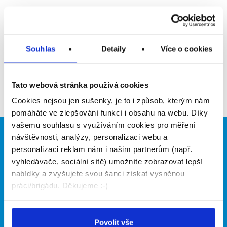
Upozornit na inzerát
Přidat do oblíbených
Souhlas
Detaily
Více o cookies
Zpět
Tato webová stránka používá cookies
Cookies nejsou jen sušenky, je to i způsob, kterým nám
pomáháte ve zlepšování funkcí i obsahu na webu. Díky
vašemu souhlasu s využíváním cookies pro měření
návštěvnosti, analýzy, personalizaci webu a
Brigádníci
Firmy
personalizaci reklam nám i našim partnerům (např.
Články
Vložit inzerát
vyhledávače, sociální sítě) umožníte zobrazovat lepší
Hledané brigády
Ceník
nabídky a zvyšujete svou šanci získat vysněnou
Propagace
práci/brigádu. Děkujeme :-)
O portálu
Naše další projekty
Povolit vše