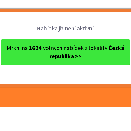
Brigády
Práce
Brigádníci
Firmy
Nabídka již není aktivní.
s Benešov
Benešov
Brigáda: Balíkový doručovat...
Mrkni na
1624
volných nabídek z lokality
Česká
republika >>
ý doručovatel, Benešov -