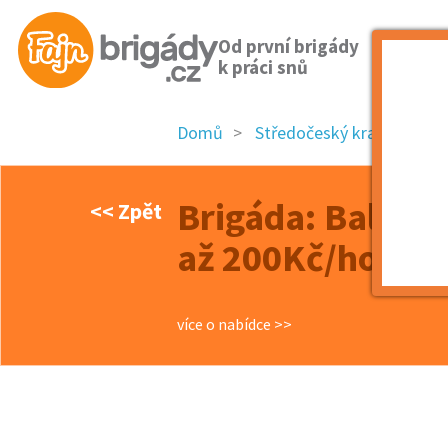
Od první brigády
k práci snů
Domů
Středočeský kraj
okre
Brigáda: Balíkov
<< Zpět
až 200Kč/hod.!
více o nabídce >>