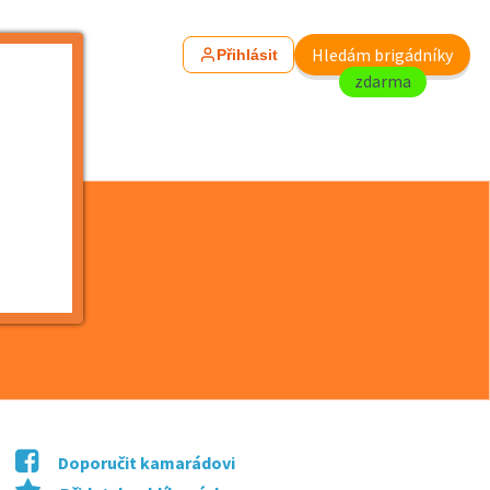
Hledám brigádníky
Přihlásit
zdarma
Doporučit kamarádovi