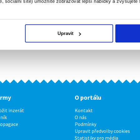
, sociální sítě) umožníte zobrazovat lepší nabídky a zvyšujete
Upravit
irmy
O portálu
ožit inzerát
Kontakt
ník
O nás
ropagace
Podmínky
Upravit předvolby cookies
Statistiky pro média