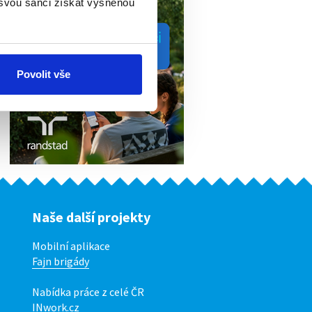
 svou šanci získat vysněnou
Povolit vše
Naše další projekty
Mobilní aplikace
Fajn brigády
Nabídka práce z celé ČR
INwork.cz