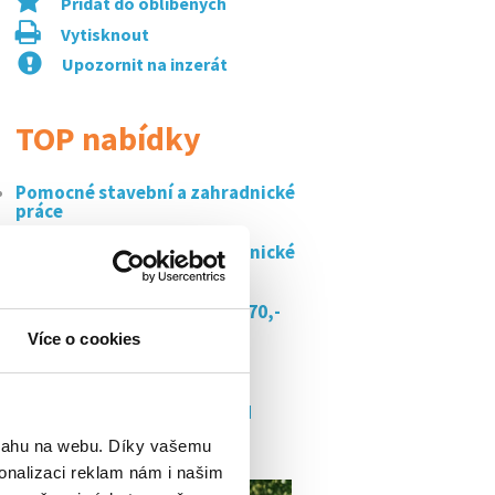
Přidat do oblíbených
Vytisknout
Upozornit na inzerát
TOP nabídky
Pomocné stavební a zahradnické
práce
Pomocné stavební a zahradnické
práce
Brigáda u zemana - votice 170,-
kč/h
Více o cookies
Doplňování zboží - vlašim
Uklízeč/uklízečka týnec nad
sázavou
bsahu na webu. Díky vašemu
onalizaci reklam nám i našim