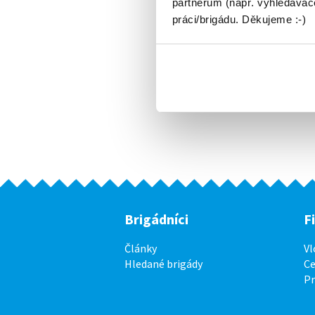
partnerům (např. vyhledávače
práci/brigádu. Děkujeme :-)
Brigádníci
F
Články
Vl
Hledané brigády
Ce
P