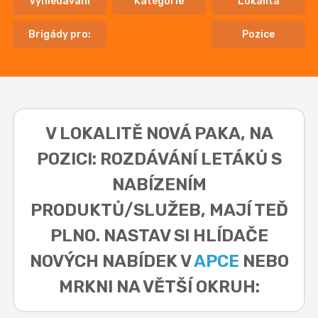
Vyhledávání
Kategorie
Lokalita
Brigády pro:
Pozice
V LOKALITĚ
NOVÁ PAKA, NA
POZICI: ROZDÁVÁNÍ LETÁKŮ S
NABÍZENÍM
PRODUKTŮ/SLUŽEB,
MAJÍ TEĎ
PLNO. NASTAV SI HLÍDAČE
NOVÝCH NABÍDEK V
APCE
NEBO
MRKNI NA VĚTŠÍ OKRUH: