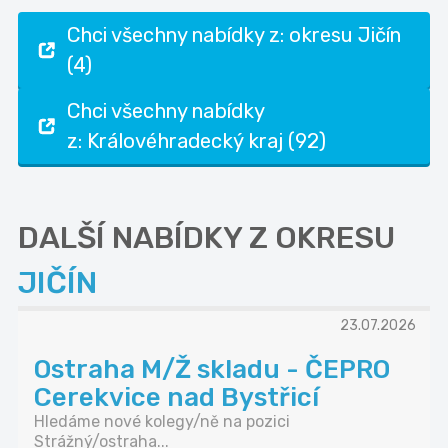
Chci všechny nabídky z: okresu Jičín
(4)
Chci všechny nabídky
z: Královéhradecký kraj (92)
DALŠÍ NABÍDKY Z OKRESU
JIČÍN
23.07.2026
Ostraha M/Ž skladu - ČEPRO
Cerekvice nad Bystřicí
Hledáme nové kolegy/ně na pozici
Strážný/ostraha...