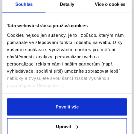
SKLADNÍK | 32 000 Kč | Bez
Souhlas
Detaily
Více o cookies
nočních směn
Hledáš stabilní práci, kde se neztratíš a všechn...
Tato webová stránka používá cookies
Celá ČR
Cookies nejsou jen sušenky, je to i způsob, kterým nám
Grafton Recruitment s.r.o.
pomáháte ve zlepšování funkcí i obsahu na webu. Díky
vašemu souhlasu s využíváním cookies pro měření
návštěvnosti, analýzy, personalizaci webu a
personalizaci reklam nám i našim partnerům (např.
vyhledávače, sociální sítě) umožníte zobrazovat lepší
24.07.2026
nabídky a zvyšujete svou šanci získat vysněnou
Manažer obchodního týmu
práci/brigádu. Děkujeme :-)
Allianz | Náborový příspěvek
...
Povolit vše
Přidejte se k Allianz, největší pojišťovně na sv...
Celá ČR
Upravit
Jan Koudelka