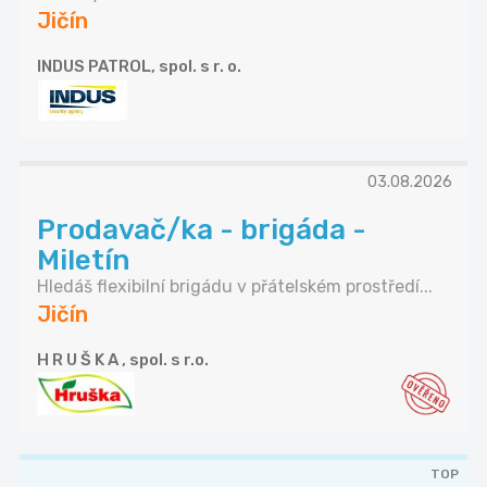
Jičín
INDUS PATROL, spol. s r. o.
03.08.2026
Prodavač/ka - brigáda -
Miletín
Hledáš flexibilní brigádu v přátelském prostředí...
Jičín
H R U Š K A , spol. s r.o.
TOP