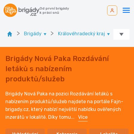
Od první brigády
k práci snů
>
>
>
Brigády
Královéhradecký kraj
Ok. J
Brigády Nová Paka Rozdávání
letáků s nabízením
produktů/služeb
Brigády Nová Paka na pozici Rozdávání letáků s
nabízením produktů/služeb najdete na portále Fajn-
brigady.cz, který nabízí největší nabídku ověřených
inzerátů v lokalitě. Díky tomu
...
Více