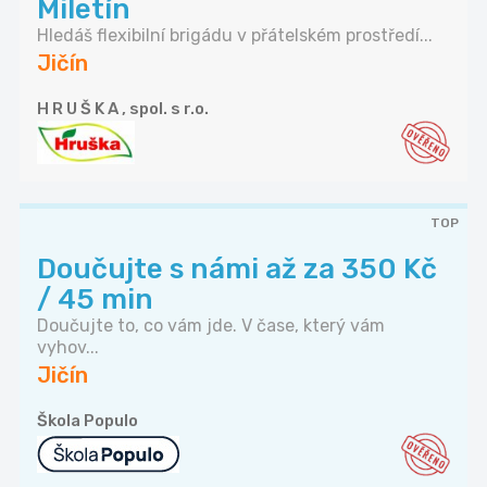
Miletín
Hledáš flexibilní brigádu v přátelském prostředí...
Jičín
H R U Š K A , spol. s r.o.
TOP
Doučujte s námi až za 350 Kč
/ 45 min
Doučujte to, co vám jde. V čase, který vám
vyhov...
Jičín
Škola Populo