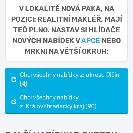
V LOKALITĚ
NOVÁ PAKA, NA
POZICI: REALITNÍ MAKLÉŘ,
MAJÍ
TEĎ PLNO. NASTAV SI HLÍDAČE
NOVÝCH NABÍDEK V
APCE
NEBO
MRKNI NA VĚTŠÍ OKRUH:
Chci všechny nabídky z: okresu Jičín
(4)
Chci všechny nabídky
z: Královéhradecký kraj (90)