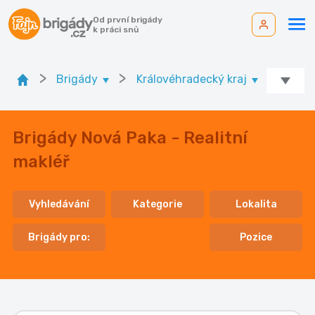
Od první brigády
k práci snů
>
>
>
Brigády
Královéhradecký kraj
Ok. J
Brigády Nová Paka - Realitní
makléř
Vyhledávání
Kategorie
Lokalita
Brigády pro:
Pozice