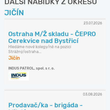
DALŠÍ NABÍDKY Z OKRESU
JIČÍN
23.07.2026
Ostraha M/Ž skladu - ČEPRO
Cerekvice nad Bystřicí
Hledáme nové kolegy/ně na pozici
Strážný/ostraha...
Jičín
INDUS PATROL, spol. s r. o.
03.08.2026
Prodavač/ka - brigáda -