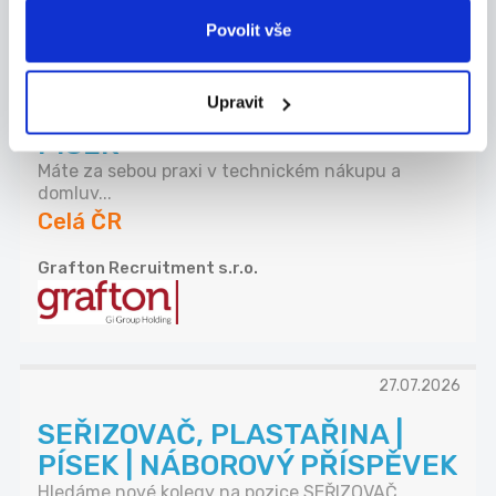
Povolit vše
27.07.2026
ZKUŠENÝ TECHNICKÝ
Upravit
NÁKUPČÍ | AŽ 70 000 KČ |
PÍSEK
Máte za sebou praxi v technickém nákupu a
domluv...
Celá ČR
Grafton Recruitment s.r.o.
27.07.2026
SEŘIZOVAČ, PLASTAŘINA |
PÍSEK | NÁBOROVÝ PŘÍSPĚVEK
Hledáme nové kolegy na pozice SEŘIZOVAČ