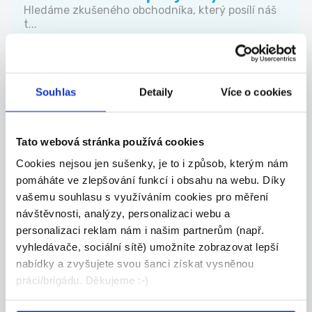
Hledáme zkušeného obchodníka, který posílí náš
t...
Celá ČR
Valora Properity s.r.o.
Souhlas
Detaily
Více o cookies
Tato webová stránka používá cookies
27.07.2026
Cookies nejsou jen sušenky, je to i způsob, kterým nám
Mistr stavby pro závod
pomáháte ve zlepšování funkcí i obsahu na webu. Díky
kolejových staveb
vašemu souhlasu s využíváním cookies pro měření
Co u nás budete dělat? - Řídit realizace sta...
návštěvnosti, analýzy, personalizaci webu a
Celá ČR
personalizaci reklam nám i našim partnerům (např.
vyhledávače, sociální sítě) umožníte zobrazovat lepší
Chládek & Tintěra, a.s.
nabídky a zvyšujete svou šanci získat vysněnou
práci/brigádu. Děkujeme :-)