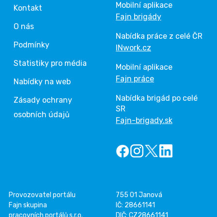
Mobilní aplikace
Kontakt
Fajn brigády
O nás
Nabídka práce z celé ČR
Podmínky
INwork.cz
Statistiky pro média
Mobilní aplikace
Fajn práce
Nabídky na web
Nabídka brigád po celé
Zásady ochrany
SR
osobních údajů
Fajn-brigady.sk
Provozovatel portálu
755 01 Janová
Fajn skupina
IČ: 28661141
pracovních portálů s.r.o.
DIČ: CZ28661141