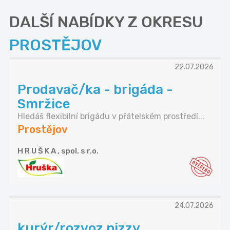
DALŠÍ NABÍDKY Z OKRESU
PROSTĚJOV
22.07.2026
Prodavač/ka - brigáda -
Smržice
Hledáš flexibilní brigádu v přátelském prostředí...
Prostějov
H R U Š K A , spol. s r.o.
24.07.2026
kurýr/rozvoz pizzy