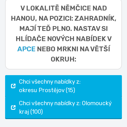
V LOKALITĚ
NĚMČICE NAD
HANOU, NA POZICI: ZAHRADNÍK,
MAJÍ TEĎ PLNO. NASTAV SI
HLÍDAČE NOVÝCH NABÍDEK V
APCE
NEBO MRKNI NA VĚTŠÍ
OKRUH:
Chci všechny nabídky z:
okresu Prostějov (15)
Chci všechny nabídky z: Olomoucký
kraj (100)