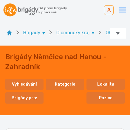
Od první brigády
k práci snů
>
>
>
Brigády
Olomoucký kraj
Ok. Prostěj
Brigády Němčice nad Hanou -
Zahradník
Vyhledávání
Kategorie
Lokalita
Brigády pro:
Pozice