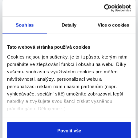
Souhlas
Detaily
Více o cookies
31.07.2026
Kurýr pro FOODORA, výplata
Tato webová stránka používá cookies
kdykoli
Cookies nejsou jen sušenky, je to i způsob, kterým nám
Hledáme kurýry – hrdiny, co hladovým přivezou
pomáháte ve zlepšování funkcí i obsahu na webu. Díky
zá...
vašemu souhlasu s využíváním cookies pro měření
Prostějov
návštěvnosti, analýzy, personalizaci webu a
personalizaci reklam nám i našim partnerům (např.
21 Consult Group s.r.o.
vyhledávače, sociální sítě) umožníte zobrazovat lepší
nabídky a zvyšujete svou šanci získat vysněnou
práci/brigádu. Děkujeme :-)
Nově přidáno
03.08.2026
Povolit vše
Trenérka akvabel