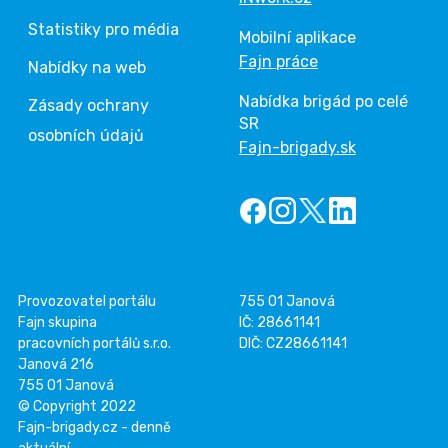
Statistiky pro média
Mobilní aplikace
Fajn práce
Nabídky na web
Nabídka brigád po celé
Zásady ochrany
SR
osobních údajů
Fajn-brigady.sk
Provozovatel portálu
755 01 Janová
Fajn skupina
IČ: 28661141
pracovních portálů s.r.o.
DIČ: CZ28661141
Janová 216
755 01 Janová
© Copyright 2022
Fajn-brigady.cz - denně