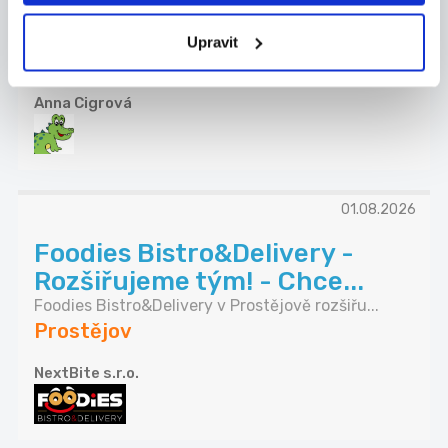
Přijmeme trenérku akvabel. Jedná se o
nezávodní...
Upravit
Prostějov
Anna Cigrová
01.08.2026
Foodies Bistro&Delivery -
Rozšiřujeme tým! - Chce...
Foodies Bistro&Delivery v Prostějově rozšiřu...
Prostějov
NextBite s.r.o.