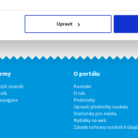
Upravit
irmy
O portálu
ožit inzerát
Kontakt
ník
O nás
ropagace
Podmínky
Upravit předvolby cookies
Statistiky pro média
Nabídky na web
Zásady ochrany osobních údaj