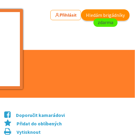
Hledám brigádníky
Přihlásit
zdarma
Doporučit kamarádovi
Přidat do oblíbených
Vytisknout