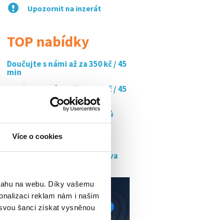
Upozornit na inzerát
TOP nabídky
Doučujte s námi až za 350 kč / 45
min
Doučujte s námi až za 350 kč / 45
min
Montér tepelných výměníků
čermákovice...
Více o cookies
Kurýr bolt food (znojmo)
Řidič dodávky - rozvoz pečiva
bsahu na webu. Díky vašemu
onalizaci reklam nám i našim
 svou šanci získat vysněnou