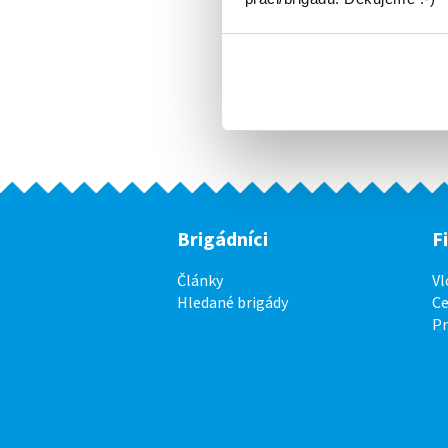
Brigádníci
F
Články
Vl
Hledané brigády
Ce
P