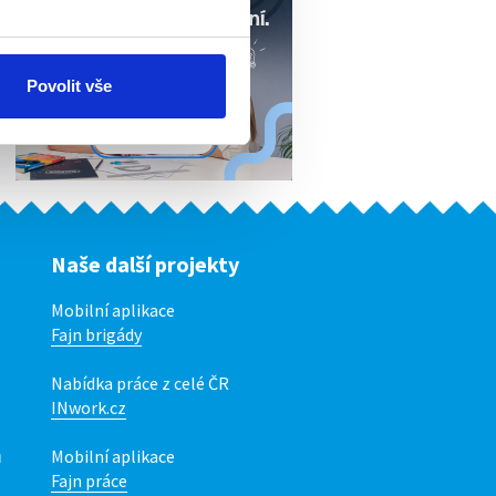
Povolit vše
Naše další projekty
Mobilní aplikace
Fajn brigády
Nabídka práce z celé ČR
INwork.cz
ů
Mobilní aplikace
Fajn práce