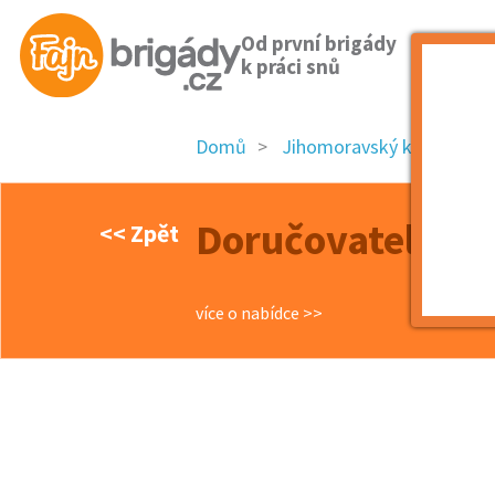
Od první brigády
k práci snů
Domů
Jihomoravský kraj
ok
Doručovatel HE
<< Zpět
více o nabídce >>