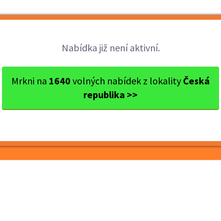
Brigády
Práce
Brigádníci
Firmy
Nabídka již není aktivní.
res Znojmo
Znojmo
Doručovatel HEVLÍN
Mrkni na
1640
volných nabídek z lokality
Česká
republika >>
VLÍN