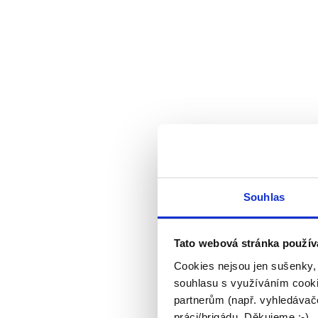
Souhlas
Tato webová stránka použív
Cookies nejsou jen sušenky,
souhlasu s využíváním cooki
partnerům (např. vyhledávače
práci/brigádu. Děkujeme :-)