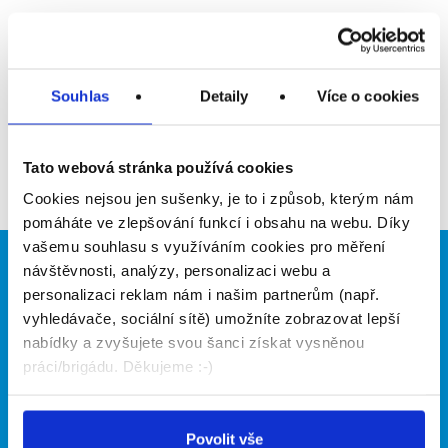
Upozornit na inzerát
Přidat do oblíbených
Souhlas
Detaily
Více o cookies
Zpět
Tato webová stránka používá cookies
Cookies nejsou jen sušenky, je to i způsob, kterým nám
pomáháte ve zlepšování funkcí i obsahu na webu. Díky
vašemu souhlasu s využíváním cookies pro měření
návštěvnosti, analýzy, personalizaci webu a
Brigádníci
Firmy
personalizaci reklam nám i našim partnerům (např.
Články
Vložit inzerát
vyhledávače, sociální sítě) umožníte zobrazovat lepší
Hledané brigády
Ceník
nabídky a zvyšujete svou šanci získat vysněnou
Propagace
práci/brigádu. Děkujeme :-)
O portálu
Naše další projekty
Povolit vše