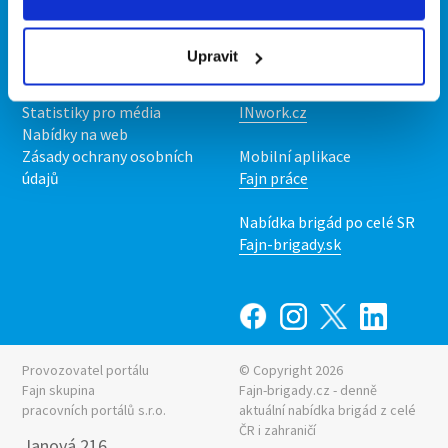
Kontakt
Mobilní aplikace
O nás
Fajn brigády
Upravit
Podmínky
Upravit předvolby cookies
Nabídka práce z celé ČR
Statistiky pro média
INwork.cz
Nabídky na web
Zásady ochrany osobních
Mobilní aplikace
údajů
Fajn práce
Nabídka brigád po celé SR
Fajn-brigady.sk
Provozovatel portálu
© Copyright 2026
Fajn skupina
Fajn-brigady.cz - denně
pracovních portálů s.r.o.
aktuální
nabídka brigád z celé
ČR i zahraničí
Janová 216