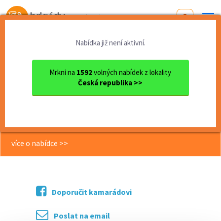
Od první brigády
k práci snů
Nabídka již není aktivní.
Domů
Vysočina
okres Žďár nad Sázavou
Žďár nad Sázavou
Noční ostraha depa ve Žďáru...
Mrkni na
1592
volných nabídek z lokality
Česká republika >>
<< Zpět
Noční ostraha depa ve Žďáru nad
Sázavou
více o nabídce >>
Doporučit kamarádovi
Poslat na email