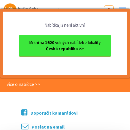
Od první brigády
k práci snů
Nabídka již není aktivní.
Domů
Vysočina
okres Žďár nad Sázavou
Žďár nad Sázavou
Ostraha obchodního domu ve ...
Mrkni na
1620
volných nabídek z lokality
Česká republika >>
<< Zpět
Ostraha obchodního domu ve Žďáru
nad Sázavou 150,-/hod
více o nabídce >>
Doporučit kamarádovi
Poslat na email