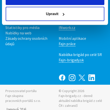
Kontakt
Mobilní aplikace
O nás
Fajn brigády
Upravit
Podmínky
Upravit předvolby cookies
Nabídka práce z celé ČR
Statistiky pro média
INwork.cz
Nabídky na web
Zásady ochrany osobních
Mobilní aplikace
údajů
Fajn práce
Nabídka brigád po celé SR
Fajn-brigady.sk
Provozovatel portálu
© Copyright 2026
Fajn skupina
Fajn-brigady.cz - denně
pracovních portálů s.r.o.
aktuální
nabídka brigád z celé
ČR i zahraničí
Janová 216