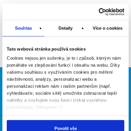
Upozornit na inzerát
Přidat do oblíbených
Souhlas
Detaily
Více o cookies
Zpět
Tato webová stránka používá cookies
Cookies nejsou jen sušenky, je to i způsob, kterým nám
pomáháte ve zlepšování funkcí i obsahu na webu. Díky
vašemu souhlasu s využíváním cookies pro měření
návštěvnosti, analýzy, personalizaci webu a
Brigádníci
Firmy
personalizaci reklam nám i našim partnerům (např.
Články
Vložit inzerát
vyhledávače, sociální sítě) umožníte zobrazovat lepší
Hledané brigády
Ceník
nabídky a zvyšujete svou šanci získat vysněnou
Propagace
práci/brigádu. Děkujeme :-)
O portálu
Naše další projekty
Povolit vše