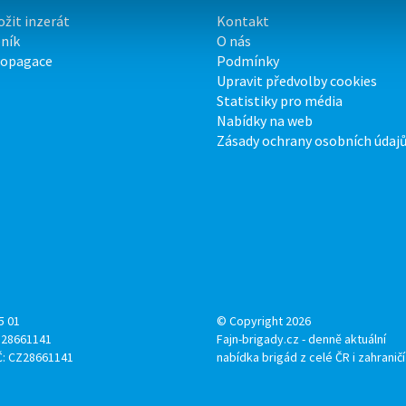
ožit inzerát
Kontakt
ník
O nás
ropagace
Podmínky
Upravit předvolby cookies
Statistiky pro média
Nabídky na web
Zásady ochrany osobních údaj
5 01
© Copyright 2026
: 28661141
Fajn-brigady.cz - denně aktuální
Č: CZ28661141
nabídka brigád z celé ČR i zahraničí