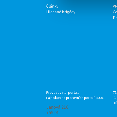
Články
Vl
Hledané brigády
Ce
P
Provozovatel portálu
75
Fajn skupina pracovních portálů s.r.o.
IČ
DI
Janová 216
755 01