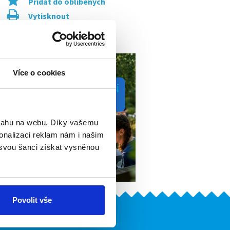
Přidat do oblíbených
Vytisknout
Upozornit na inzerát
Více o cookies
bsahu na webu. Díky vašemu
onalizaci reklam nám i našim
 svou šanci získat vysněnou
Povolit vše
Naše další projekty