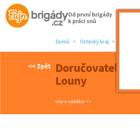
Od první brigády
k práci snů
Domů
Ústecký kraj
okres Lo
Doručovatel novi
<< Zpět
Louny
více o nabídce >>