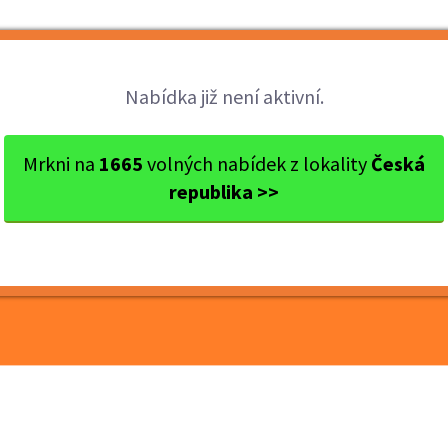
Brigády
Práce
Brigádníci
Firmy
Nabídka již není aktivní.
uny
Žatec
Doručovatel novin v lokalit...
Mrkni na
1665
volných nabídek z lokality
Česká
republika >>
n v lokalitě Žatec -