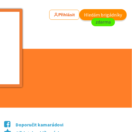
Hledám brigádníky
Přihlásit
zdarma
Doporučit kamarádovi